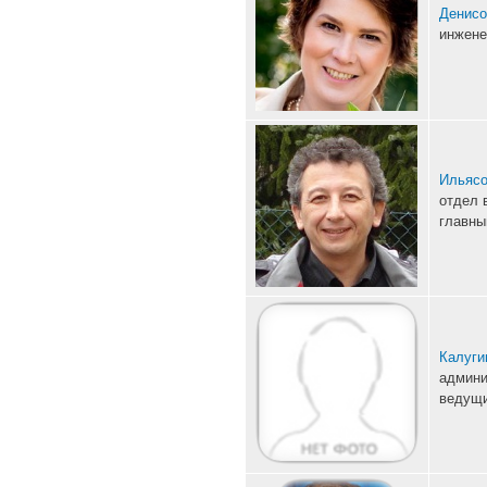
Денисо
инжене
Ильясо
отдел 
главны
Калуги
админи
ведущи