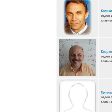
Каляки
отдел 
главны
Кордюк
отдел 
главны
Кривош
отдел 
главны