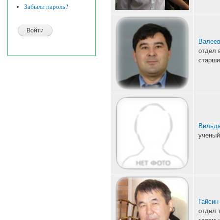
Забыли пароль?
Валеев
отдел 
старши
Вильда
ученый
Гайсин
отдел 
главны