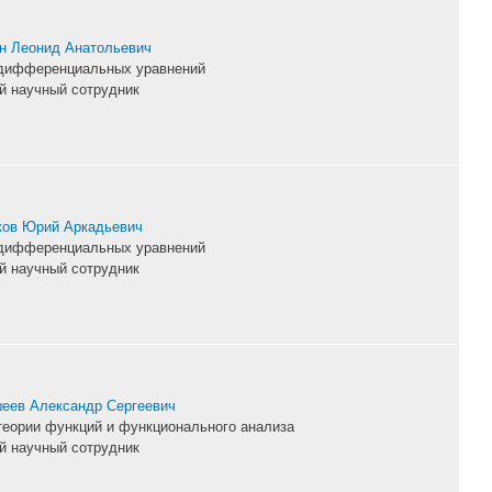
н Леонид Анатольевич
дифференциальных уравнений
й научный сотрудник
ов Юрий Аркадьевич
дифференциальных уравнений
й научный сотрудник
еев Александр Сергеевич
теории функций и функционального анализа
й научный сотрудник