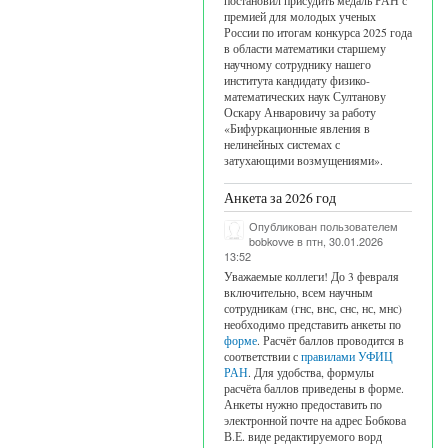
постановил присудить медаль РАН с
премией для молодых ученых
России по итогам конкурса 2025 года
в области математики старшему
научному сотруднику нашего
института кандидату физико-
математических наук Султанову
Оскару Анваровичу за работу
«Бифуркационные явления в
нелинейных системах с
затухающими возмущениями».
Анкета за 2026 год
Опубликован пользователем
bobkovve
в птн, 30.01.2026
13:52
Уважаемые коллеги! До 3 февраля
включительно, всем научным
сотрудникам (гнс, внс, снс, нс, мнс)
необходимо представить анкеты по
форме
. Расчёт баллов проводится в
соответствии с
правилами УФИЦ
РАН
. Для удобства, формулы
расчёта баллов приведены в форме.
Анкеты нужно предоставить по
электронной почте на адрес Бобкова
В.Е. виде редактируемого ворд