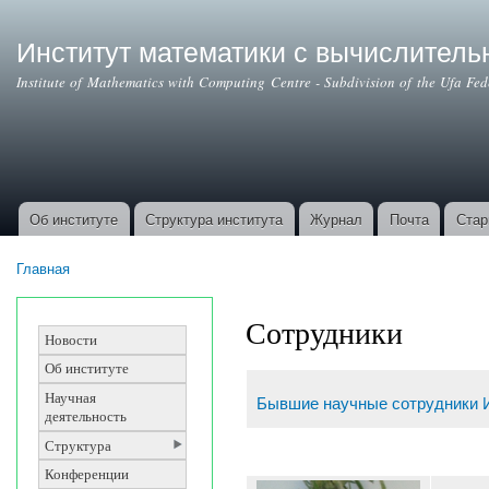
Институт математики с вычислител
Institute of Mathematics with Computing Centre - Subdivision of the Ufa Fe
Об институте
Структура института
Журнал
Почта
Стар
Основные ссылки
Главная
Вы здесь
Сотрудники
Новости
Об институте
Научная
Бывшие научные сотрудники 
деятельность
Структура
Конференции