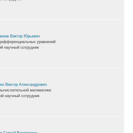
енов Виктор Юрьевич
дифференциальных уравнений
й научный сотрудник
ко Виктор Александрович
вычислительной математики
й научный сотрудник
в Сергей Викторович