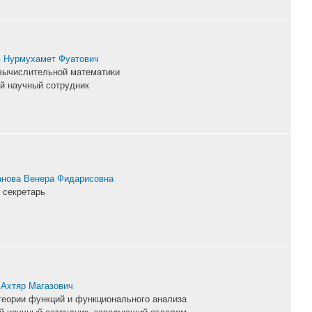
 Нурмухамет Фуатович
вычислительной математики
й научный сотрудник
нова Венера Фидарисовна
 секретарь
 Ахтяр Магазович
теории функций и функционального анализа
й научный сотрудник, заведующий отделом