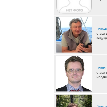
Новокш
отдел 
ведущи
Павлен
отдел 
младши
Попено