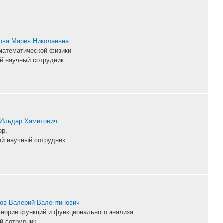
ова Мария Николаевна
математической физики
й научный сотрудник
Ильдар Хамитович
ор,
й научный сотрудник
ов Валерий Валентинович
теории функций и функционального анализа
й сотрудник