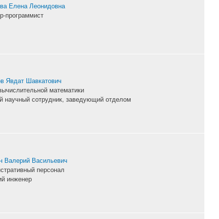
ва Елена Леонидовна
р-программист
в Явдат Шавкатович
вычислительной математики
й научный сотрудник, заведующий отделом
н Валерий Васильевич
стративный персонал
й инженер