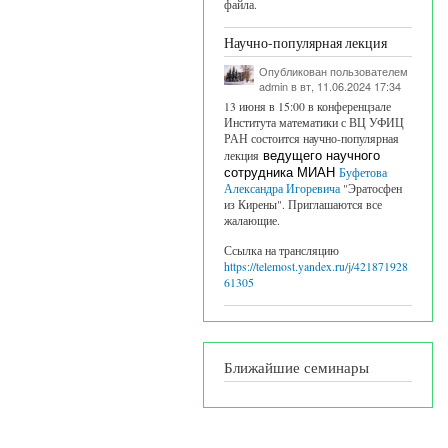
файла.
Научно-популярная лекция
Опубликован пользователем
admin
в вт, 11.06.2024 17:34
13 июня в 15:00 в конференцзале
Института математики с ВЦ УФИЦ
РАН состоится научно-популярная
лекция
ведущего научного
сотрудника МИАН
Буфетова
Александра Игоревича
"Эратосфен
из Кирены". Приглашаются все
жалающие.
Ссылка на трансляцию
https://telemost.yandex.ru/j/421871928
61305
Ближайшие семинары