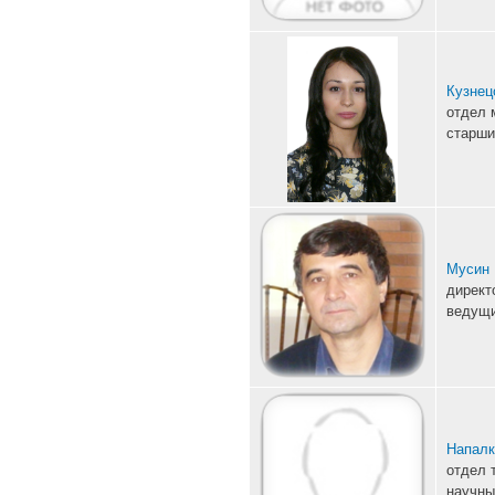
Кузнец
отдел 
старши
Мусин 
директ
ведущи
Напалк
отдел 
научны