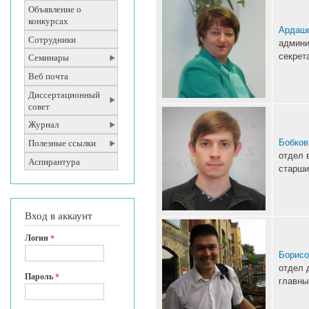
Объявление о
конкурсах
Ардашо
Сотрудники
админи
секрет
Семинары
Веб почта
Диссертационный
совет
Журнал
Бобков
Полезные ссылки
отдел 
Аспирантура
старши
Вход в аккаунт
Логин
*
Борисо
отдел 
Пароль
*
главны