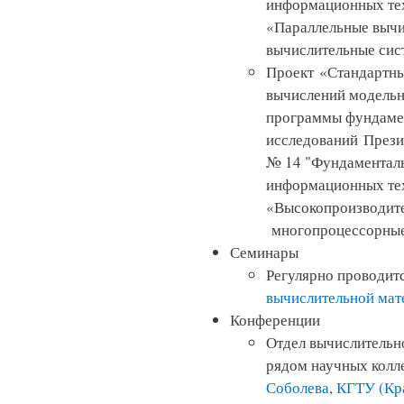
информационных тех
«Параллельные выч
вычислительные сис
Проект «Стандартн
вычислений модельн
программы фундаме
исследований Презид
№ 14 "Фундаментал
информационных тех
«Высокопроизводите
многопроцессорные
Семинары
Регулярно проводит
вычислительной мат
Конференции
Отдел вычислительн
рядом научных колле
Соболева
,
КГТУ (Кр