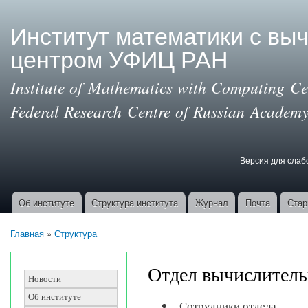
Пер
ос
Институт математики с вы
со
центром УФИЦ РАН
Institute of Mathematics with Computing Cen
Federal Research Centre of Russian Academy
Версия для сла
Версия для с
Об институте
Структура института
Журнал
Почта
Стар
Основные ссылки
Главная
»
Структура
Вы здесь
Отдел вычислитель
Новости
Об институте
Сотрудники отдела