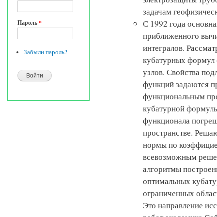
задачам геофизическ
С 1992 года основна
Пароль
*
приближенного выч
интегралов. Рассмат
Забыли пароль?
кубатурных формул
узлов. Свойства по
функций задаются 
функциональным про
кубатурной формулы
функционала погре
пространстве. Реша
нормы по коэффицие
всевозможным решет
алгоритмы построен
оптимальных кубату
ограниченных облас
Это направление исс