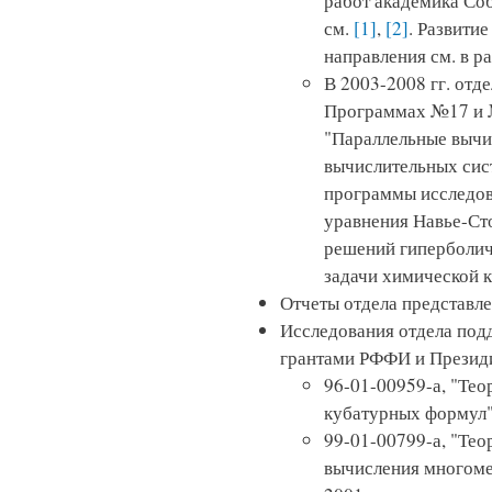
работ академика Соб
см.
[1]
,
[2]
. Развити
направления см. в р
В 2003-2008 гг. отд
Программах №17 и 
"Параллельные вычи
вычислительных сист
программы исследов
уравнения Навье-Ст
решений гиперболич
задачи химической к
Отчеты отдела представл
Исследования отдела по
грантами РФФИ и Презид
96-01-00959-а, "Те
кубатурных формул",
99-01-00799-а, "Те
вычисления многоме