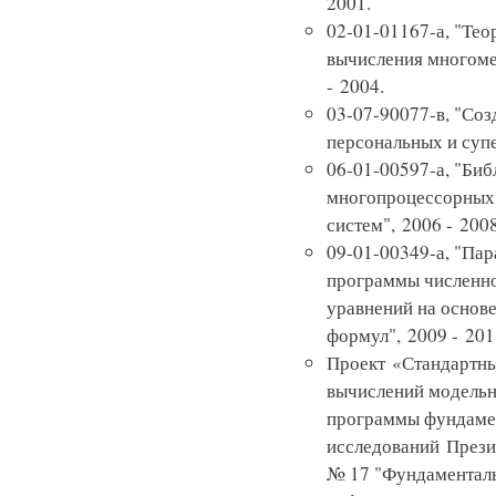
2001.
02-01-01167-а, "Те
вычисления многоме
- 2004.
03-07-90077-в, "Соз
персональных и суп
06-01-00597-а, "Би
многопроцессорных
систем", 2006 - 2008
09-01-00349-а, "Па
программы численно
уравнений на основ
формул", 2009 - 201
Проект «Стандартн
вычислений модельн
программы фундаме
исследований Презид
№ 17 "Фундаментал