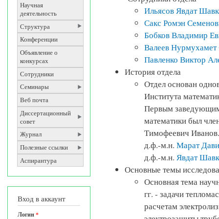
Научная
Ильясов Явдат Шавк
деятельность
Сакс Ромэн Семенов
Структура
Бобков Владимир Ев
Конференции
Валеев Нурмухамет
Объявление о
Павленко Виктор Ал
конкурсах
История отдела
Сотрудники
Отдел основан одно
Семинары
Института математик
Веб почта
Первым заведующим
Диссертационный
математики был член
совет
Тимофеевич Иванов. 
Журнал
д.ф.-м.н.
Марат Дави
Полезные ссылки
д.ф.-м.н.
Явдат Шавк
Аспирантура
Основные темы исследов
Основная тема науч
гг. - задачи теплом
Вход в аккаунт
расчетам электроли
Логин
*
электрозащиты труб