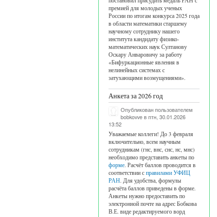
постановил присудить медаль РАН с
премией для молодых ученых
России по итогам конкурса 2025 года
в области математики старшему
научному сотруднику нашего
института кандидату физико-
математических наук Султанову
Оскару Анваровичу за работу
«Бифуркационные явления в
нелинейных системах с
затухающими возмущениями».
Анкета за 2026 год
Опубликован пользователем
bobkovve
в птн, 30.01.2026
13:52
Уважаемые коллеги! До 3 февраля
включительно, всем научным
сотрудникам (гнс, внс, снс, нс, мнс)
необходимо представить анкеты по
форме
. Расчёт баллов проводится в
соответствии с
правилами УФИЦ
РАН
. Для удобства, формулы
расчёта баллов приведены в форме.
Анкеты нужно предоставить по
электронной почте на адрес Бобкова
В.Е. виде редактируемого ворд