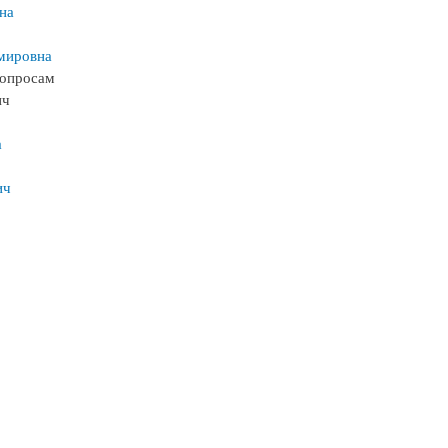
на
мировна
вопросам
ич
а
ич