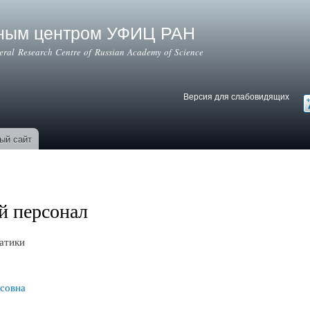
Перейти к
основному
ьным центром УФИЦ РАН
содержанию
deral Research Centre of Russian Academy of Science
Версия для слабовидящих
Версия для слабовидящих
В
ый сайт
й персонал
атики
совна