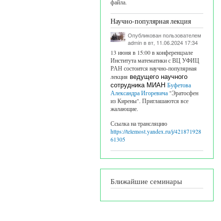
файла.
Научно-популярная лекция
Опубликован пользователем
admin
в вт, 11.06.2024 17:34
13 июня в 15:00 в конференцзале
Института математики с ВЦ УФИЦ
РАН состоится научно-популярная
лекция
ведущего научного
сотрудника МИАН
Буфетова
Александра Игоревича
"Эратосфен
из Кирены". Приглашаются все
жалающие.
Ссылка на трансляцию
https://telemost.yandex.ru/j/421871928
61305
Ближайшие семинары