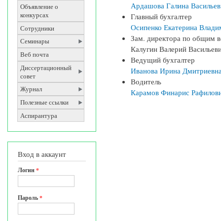
Ардашова Галина Васильев
Объявление о
конкурсах
Главный бухгалтер
Осипенко Екатерина Влади
Сотрудники
Зам. директора по общим 
Семинары
Калугин Валерий Васильев
Веб почта
Ведущий бухгалтер
Диссертационный
Иванова Ирина Дмитриевн
совет
Водитель
Журнал
Карамов Финарис Рафилов
Полезные ссылки
Аспирантура
Вход в аккаунт
Логин
*
Пароль
*