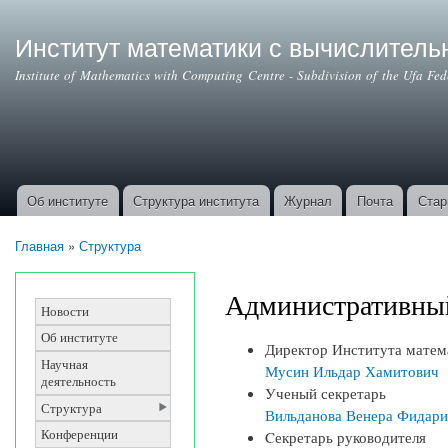
Институт математики с вычислител
Institute of Mathematics with Computing Centre - Subdivision of the Ufa Fe
Об институте
Структура института
Журнал
Почта
Стар
Основные ссылки
Главная
»
Структура
Вы здесь
Административны
Новости
Об институте
Директор Института матем
Научная
Мусин Ильдар Хамитович
деятельность
Ученый секретарь
Структура
Вильданова Венера Фидари
Конференции
Cекретарь руководителя