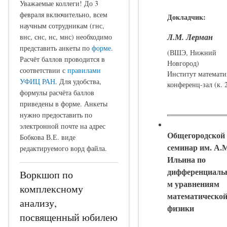
Уважаемые коллеги! До 3
февраля включительно, всем
Докладчик:
научным сотрудникам (гнс,
Л.М. Лерман
внс, снс, нс, мнс) необходимо
представить анкеты по
форме
.
(ВШЭ, Нижний
Расчёт баллов проводится в
Новгород)
соответствии с
правилами
Институт математи
УФИЦ РАН
. Для удобства,
конференц-зал (к. 
формулы расчёта баллов
приведены в форме. Анкеты
нужно предоставить по
электронной почте на адрес
Общегородской
Бобкова В.Е. виде
семинар им. А.
редактируемого ворд файла.
Ильина по
дифференциаль
Воркшоп по
м уравнениям
комплексному
математическо
анализу,
физики
посвященный юбилею