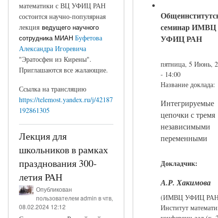
математики с ВЦ УФИЦ РАН
Общеинститутс
состоится научно-популярная
семинар ИМВЦ
лекция
ведущего научного
УФИЦ РАН
Буфетова
сотрудника МИАН
Александра Игоревича
"Эратосфен из Кирены".
пятница, 5 Июнь, 
Приглашаются все жалающие.
- 14:00
Название доклада:
Ссылка на трансляцию
https://telemost.yandex.ru/j/42187
Интегрируемые
192861305
цепочки с тремя
независимыми
Лекция для
переменными
школьников в рамках
празднования 300-
Докладчик:
летия РАН
А.Р. Хакимова
Опубликован
(ИМВЦ УФИЦ РАН
пользователем
admin
в чтв,
08.02.2024 12:12
Институт математи
конференц-зал (к. 