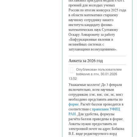
постановил присудить медаль РАН с
премией для молодых ученых
России по итогам конкурса 2025 года
в области математики старшему
научному сотруднику нашего
института кандидату физико-
математических наук Султанову
Оскару Анваровичу за работу
«Бифуркационные явления в
нелинейных системах с
затухающими возмущениями».
Анкета за 2026 год
Опубликован пользователем
bobkovve
в птн, 30.01.2026
13:52
Уважаемые коллеги! До 3 февраля
включительно, всем научным
сотрудникам (гнс, внс, снс, нс, мнс)
необходимо представить анкеты по
форме
. Расчёт баллов проводится в
соответствии с
правилами УФИЦ
РАН
. Для удобства, формулы
расчёта баллов приведены в форме.
Анкеты нужно предоставить по
электронной почте на адрес Бобкова
В.Е. виде редактируемого ворд