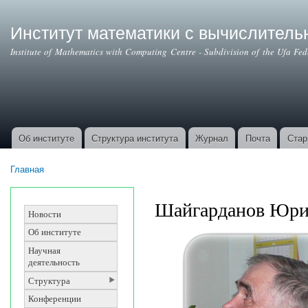
Институт математики с вычислител
Institute of Mathematics with Computing Centre - Subdivision of the Ufa Fe
Об институте
Структура института
Журнал
Почта
Стар
Основные ссылки
Главная
Вы здесь
Шайгарданов Юри
Новости
Об институте
Научная
деятельность
Структура
Конференции