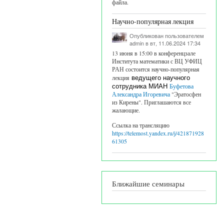
файла.
Научно-популярная лекция
Опубликован пользователем
admin
в вт, 11.06.2024 17:34
13 июня в 15:00 в конференцзале
Института математики с ВЦ УФИЦ
РАН состоится научно-популярная
лекция
ведущего научного
сотрудника МИАН
Буфетова
Александра Игоревича
"Эратосфен
из Кирены". Приглашаются все
жалающие.
Ссылка на трансляцию
https://telemost.yandex.ru/j/421871928
61305
Ближайшие семинары