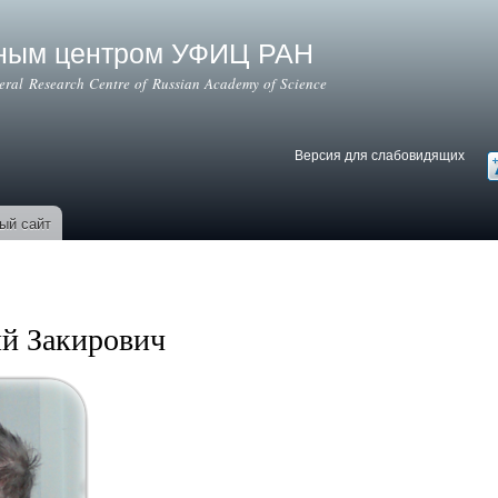
Перейти к
основному
ьным центром УФИЦ РАН
содержанию
deral Research Centre of Russian Academy of Science
Версия для слабовидящих
Версия для слабовидящих
В
ый сайт
й Закирович