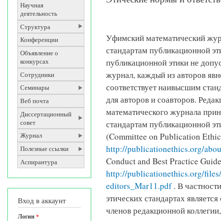
Научная
деятельность
Структура
Уфимский математический жур
Конференции
стандартам публикационной эт
Объявление о
публикационной этики не допус
конкурсах
журнал, каждый из авторов явн
Сотрудники
соответствует наивысшим стан
Семинары
для авторов и соавторов. Реда
Веб почта
математического журнала прин
Диссертационный
совет
стандартам публикационной э
(Committee on Publication Ethic
Журнал
http://publicationethics.org/abou
Полезные ссылки
Conduct and Best Practice Guidel
Аспирантура
http://publicationethics.org/fi
editors_Mar11.pdf
. В частност
этических стандартах является
Вход в аккаунт
членов редакционной коллегии,
Логин
*