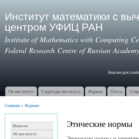
Пер
ос
Институт математики с вы
со
центром УФИЦ РАН
Institute of Mathematics with Computing Cen
Federal Research Centre of Russian Academy
Версия для сла
Версия для с
Об институте
Структура института
Журнал
Почта
Стар
Основные ссылки
Главная
»
Журнал
Вы здесь
Этические нормы
Новости
Об институте
Этические нормы и ответств