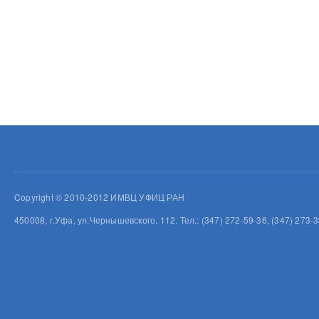
Copyright © 2010-2012 ИМВЦ УФИЦ РАН
450008, г.Уфа, ул.Чернышевского, 112. Тел.: (347) 272-59-36, (347) 273-3