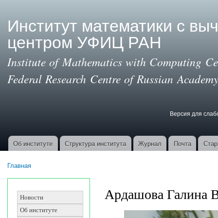
Пер
ос
Институт математики с вы
со
центром УФИЦ РАН
Institute of Mathematics with Computing Cen
Federal Research Centre of Russian Academy
Версия для сла
Версия для с
Об институте
Структура института
Журнал
Почта
Стар
Основные ссылки
Главная
Вы здесь
Ардашова Галина В
Новости
Об институте