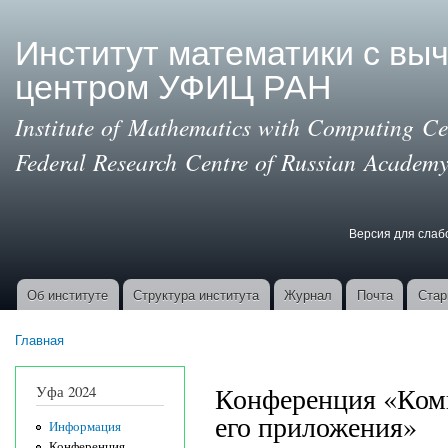
Пер
ос
Институт математики с вы
со
центром УФИЦ РАН
Institute of Mathematics with Computing Cen
Federal Research Centre of Russian Academy
Версия для сла
Версия для с
Об институте
Структура института
Журнал
Почта
Стар
Основные ссылки
Главная
Вы здесь
Конференция «Ком
Уфа 2024
его приложения»
Информация
Конференция