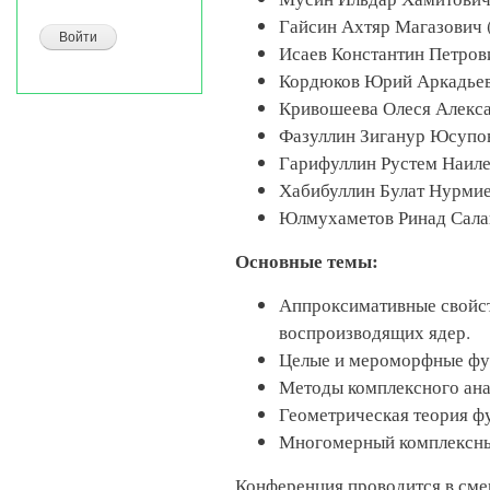
Гайсин Ахтяр Магазович (
Исаев Константин Петров
Кордюков Юрий Аркадье
Кривошеева Олеся Алекс
Фазуллин Зиганур Юсупо
Гарифуллин Рустем Наил
Хабибуллин Булат Нурми
Юлмухаметов Ринад Сала
Основные темы:
Аппроксимативные свойст
воспроизводящих ядер.
Целые и мероморфные фу
Методы комплексного анал
Геометрическая теория ф
Многомерный комплексны
Конференция проводится в см