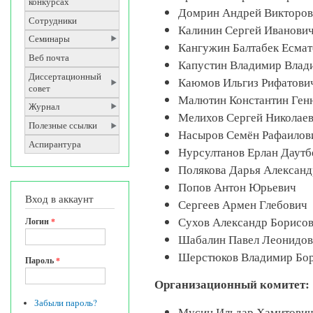
конкурсах
Домрин Андрей Викторо
Сотрудники
Калинин Сергей Иванови
Семинары
Кангужин Балтабек Есма
Веб почта
Капустин Владимир Вла
Диссертационный
Каюмов Ильгиз Рифатови
совет
Малютин Константин Ген
Журнал
Мелихов Сергей Николае
Полезные ссылки
Насыров Семён Рафаило
Аспирантура
Нурсултанов Ерлан Даутб
Полякова Дарья Алексан
Попов Антон Юрьевич
Вход в аккаунт
Сергеев Армен Глебович
Сухов Александр Борисо
Логин
*
Шабалин Павел Леонидо
Шерстюков Владимир Бо
Пароль
*
Организационный комитет:
Забыли пароль?
Мусин Ильдар Хамитович 