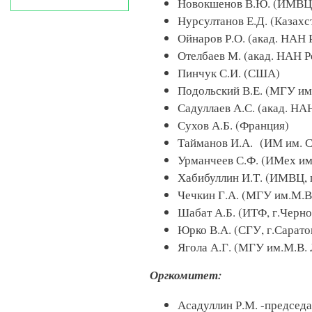
Новокшенов В.Ю. (ИМВЦ,
Нурсултанов Е.Д. (Казахс
Ойнаров Р.О. (акад. НАН 
Отелбаев М. (акад. НАН Р
Пинчук С.И. (США)
Подольский В.Е. (МГУ им
Садуллаев А.С. (акад. НА
Сухов А.Б. (Франция)
Тайманов И.А. (ИМ им. С
Урманчеев С.Ф. (ИМех им
Хабибуллин И.Т. (ИМВЦ, 
Чечкин Г.А. (МГУ им.М.В
Шабат А.Б. (ИТФ, г.Черно
Юрко В.А. (СГУ, г.Сарато
Ягола А.Г. (МГУ им.М.В.
Оргкомитет:
Асадуллин Р.М. -председ