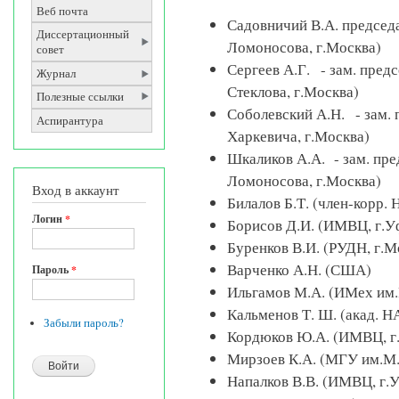
Веб почта
Садовничий В.А. председ
Диссертационный
Ломоносова, г.Москва)
совет
Сергеев А.Г. - зам. пред
Журнал
Стеклова, г.Москва)
Полезные ссылки
Соболевский А.Н. - зам. 
Аспирантура
Харкевича, г.Москва)
Шкаликов А.А. - зам. пр
Ломоносова, г.Москва)
Вход в аккаунт
Билалов Б.Т. (член-корр
Логин
*
Борисов Д.И. (ИМВЦ, г.У
Буренков В.И. (РУДН, г.М
Варченко А.Н. (США)
Пароль
*
Ильгамов М.А. (ИМех им.
Кальменов Т. Ш. (акад. Н
Забыли пароль?
Кордюков Ю.А. (ИМВЦ, г
Мирзоев К.А. (МГУ им.М.
Напалков В.В. (ИМВЦ, г.