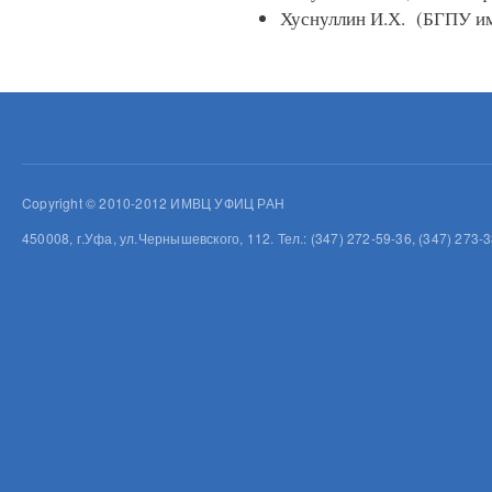
Хуснуллин И.Х. (БГПУ им
Copyright © 2010-2012 ИМВЦ УФИЦ РАН
450008, г.Уфа, ул.Чернышевского, 112. Тел.: (347) 272-59-36, (347) 273-3