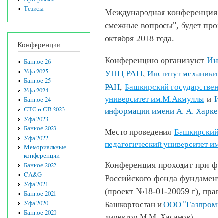
Тезисы
Международная конференция 
смежные вопросы",
будет про
октября 2018 года.
Конференции
Конференцию организуют
Ин
Банное 26
Уфа 2025
,
Институт механики
УНЦ РАН
Банное 25
РАН
,
Башкирский государстве
Уфа 2024
университет им.
М.Акмуллы
и
Банное 24
информации имени А. А. Харк
СТО и СВ 2023
Уфа 2023
Банное 2023
Место проведения
Башкирский
Уфа 2022
педагогический университет им
Мемориальные
конференции
Конференция проходит при ф
Банное 2022
CA&G
Российского фонда фундамен
Уфа 2021
пра
(проект №18-01-20059 г),
Банное 2021
Башкортостан и
ООО "Газпром
Уфа 2020
Банное 2020
директор М.М. Хасанов).