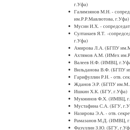
г.Уфа)
Галимзянов М.Н. - сопре
им.Р.Р.Мавлютова, г.Уфа)
Мусин И.Х. - сопредседа
Султанаев Я.Т. -сопредс
г.Уфа)
Амирова Л.А. (БГПУ им.М
Ахтямов А.М. (ИМех им.Р
Валеев Н.Ф. (ИМВЦ, г.Уф
Вильданова В.Ф. (БГПУ и
Гарифуллин Р.Н. - отв. с
Жданов Э.Р. (БГПУ им.М.
Ишкин Х.К. (БГУ, г.Уфа)
Мукминов Ф.Х. (ИМВЦ, г
Мустафина С.А. (БГУ, г.У
Назирова Э.А. - отв. секр
Рамазанов М.Д. (ИМВЦ, г
Фазуллин З.Ю. (БГУ, г.Уф