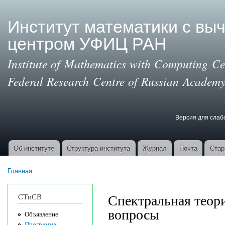
Пер
ос
Институт математики с вы
со
центром УФИЦ РАН
Institute of Mathematics with Computing Cen
Federal Research Centre of Russian Academy
Версия для сла
Версия для с
Об институте
Структура института
Журнал
Почта
Стар
Основные ссылки
Главная
Вы здесь
Спектральная теор
СТиСВ
вопросы
Объявление
Программа