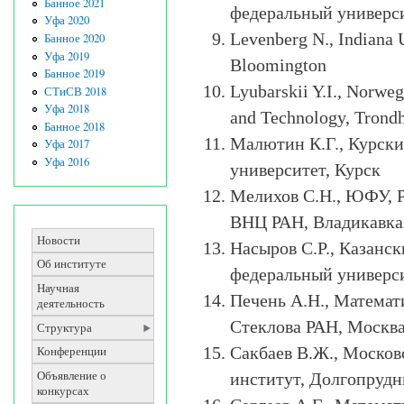
Банное 2021
федеральный универси
Уфа 2020
Levenberg N., Indiana 
Банное 2020
Уфа 2019
Bloomington
Банное 2019
Lyubarskii Y.I., Norweg
СТиСВ 2018
Уфа 2018
and Technology, Tron
Банное 2018
Малютин К.Г., Курски
Уфа 2017
Уфа 2016
университет, Курск
Мелихов С.Н., ЮФУ, 
ВНЦ РАН, Владикавка
Новости
Насыров С.Р., Казанс
Об институте
федеральный универси
Научная
Печень А.Н., Математ
деятельность
Стеклова РАН, Москв
Структура
Сакбаев В.Ж., Моско
Конференции
Объявление о
институт, Долгопруд
конкурсах