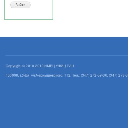
Copyright © 2010-2012 ИМВЦ УФИЦ РАН
450008, г.Уфа, ул.Чернышевского, 112. Тел.: (347) 272-59-36, (347) 273-3