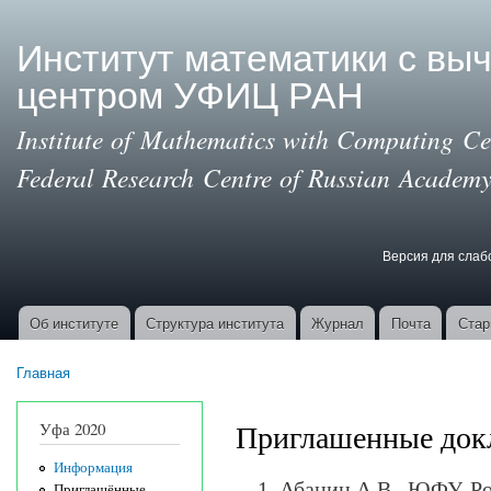
Пер
ос
Институт математики с вы
со
центром УФИЦ РАН
Institute of Mathematics with Computing Cen
Federal Research Centre of Russian Academy
Версия для сла
Версия для с
Об институте
Структура института
Журнал
Почта
Стар
Основные ссылки
Главная
Вы здесь
Приглашенные док
Уфа 2020
Информация
Абанин А.В., ЮФУ, 
Приглашённые