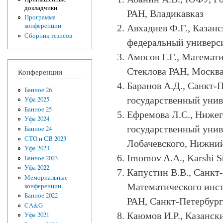
докладчики
РАН, Владикавказ
Программа
конференции
Авхадиев Ф.Г., Казан
Сборник тезисов
федеральный универси
Амосов Г.Г., Математ
Стеклова РАН, Москв
Конференции
Баранов А.Д., Санкт-
Банное 26
государственный унив
Уфа 2025
Банное 25
Ефремова Л.С., Ниже
Уфа 2024
государственный унив
Банное 24
СТО и СВ 2023
Лобачевского, Нижни
Уфа 2023
Imomov A.A., Karshi St
Банное 2023
Уфа 2022
Капустин В.В., Санкт
Мемориальные
Математического инст
конференции
Банное 2022
РАН, Санкт-Петербург
CA&G
Каюмов И.Р., Казанск
Уфа 2021