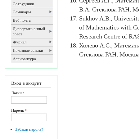
Сергеев А.Г., Матема
Сотрудники
В.А. Стеклова РАН, М
Семинары
Sukhov A.B., Université 
Веб почта
of Mathematics with C
Диссертационный
совет
Research Centre of RA
Журнал
Холево А.С., Математ
Полезные ссылки
Стеклова РАН, Москв
Аспирантура
Вход в аккаунт
Логин
*
Пароль
*
Забыли пароль?