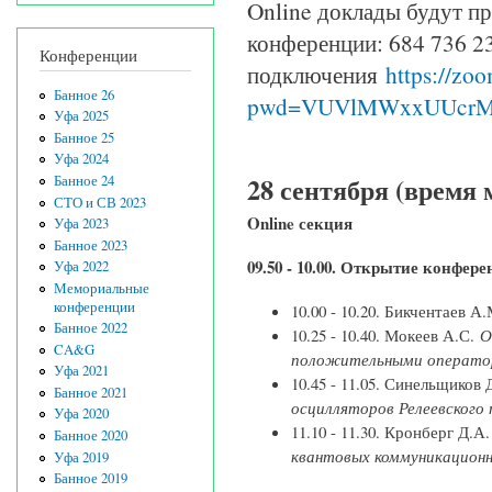
Online доклады будут п
конференции: 684 736 23
Конференции
подключения
https://zo
Банное 26
pwd=VUVlMWxxUUcrM
Уфа 2025
Банное 25
Уфа 2024
28 сентября (время 
Банное 24
СТО и СВ 2023
Online секция
Уфа 2023
Банное 2023
09.50 - 10.00. Открытие конфере
Уфа 2022
Мемориальные
конференции
10.00 - 10.20. Бикчентаев 
Банное 2022
10.25 - 10.40. Мокеев А.С.
О
CA&G
положительными оператор
Уфа 2021
10.45 - 11.05. Синельщиков
Банное 2021
осцилляторов Релеевского 
Уфа 2020
11.10 - 11.30. Кронберг Д.А
Банное 2020
квантовых коммуникационн
Уфа 2019
Банное 2019