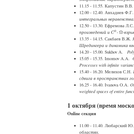
11.15 - 11.55. Капустин В.В
12.00 - 12.40. Авхадиев Ф.Г
интегральных неравенства
12.50 - 13.30. Ефремова Л.С
произведений и
-
-взры
0
C
0
Ω
Ω
C
13.35 - 14.15. Сакбаев В.Ж.
Шредингера и динамика кв
14.20 - 15.00. Sukhov A.
Poly
15.05 - 15.35. Imomov A.A.
O
Processes with infinite varian
15.40 - 16.20. Мелихов С.Н.
сдвига в пространствах г
16.25 - 16.40. Ivanova O.A.
On
weighted spaces of entire funct
1 октября (время моско
Online секция
11.00 - 11.40. Любарский Ю
областях.