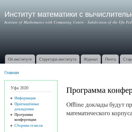
Институт математики с вычислител
Institute of Mathematics with Computing Centre - Subdivision of the Ufa Fe
Об институте
Структура института
Журнал
Почта
Стар
Основные ссылки
Главная
Вы здесь
Программа конфе
Уфа 2020
Информация
Offline доклады будут п
Приглашённые
докладчики
математического корпус
Программа
конференции
Сборник тезисов