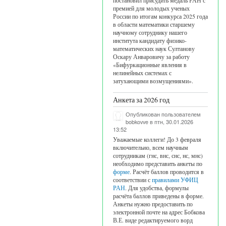
постановил присудить медаль РАН с
премией для молодых ученых
России по итогам конкурса 2025 года
в области математики старшему
научному сотруднику нашего
института кандидату физико-
математических наук Султанову
Оскару Анваровичу за работу
«Бифуркационные явления в
нелинейных системах с
затухающими возмущениями».
Анкета за 2026 год
Опубликован пользователем
bobkovve
в птн, 30.01.2026
13:52
Уважаемые коллеги! До 3 февраля
включительно, всем научным
сотрудникам (гнс, внс, снс, нс, мнс)
необходимо представить анкеты по
форме
. Расчёт баллов проводится в
соответствии с
правилами УФИЦ
РАН
. Для удобства, формулы
расчёта баллов приведены в форме.
Анкеты нужно предоставить по
электронной почте на адрес Бобкова
В.Е. виде редактируемого ворд