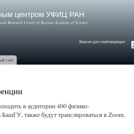
Перейти к
основному
ьным центром УФИЦ РАН
содержанию
deral Research Centre of Russian Academy of Science
Версия для слабовидящих
Версия для слабовидящих
В
ый сайт
ренции
роходить в аудитории 400 физико-
а БашГУ, также будут транслироваться в Zoom.