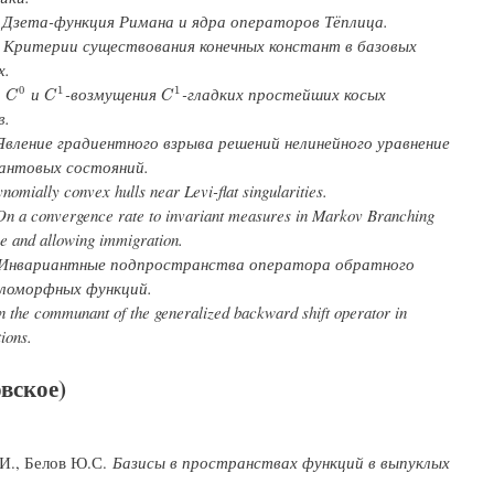
.
Дзета-функция Римана и ядра операторов Тёплица.
.
Критерии существования конечных констант в базовых
х.
.
и
-возмущения
-гладких простейших косых
0
1
1
C
0
C
1
C
1
C
C
C
в.
Явление градиентного взрыва решений нелинейного уравнение
антовых состояний.
nomially convex hulls near Levi-flat singularities.
n a convergence rate to invariant measures in Markov Branching
ce and allowing immigration.
Инвариантные подпространства оператора обратного
оломорфных функций.
 the communant of the generalized backward shift operator in
ions.
вское)
.И., Белов Ю.С.
Базисы в пространствах функций в выпуклых