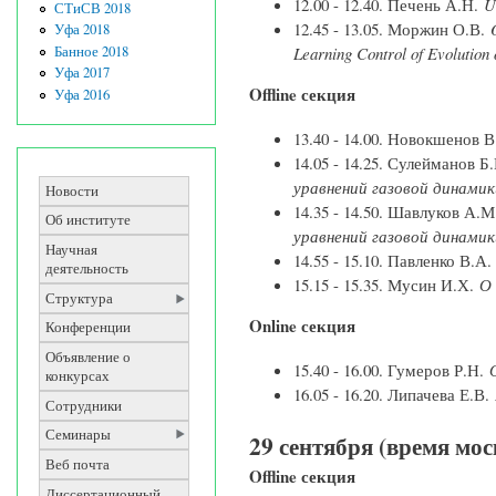
12.00 - 12.40. Печень А.Н.
U
СТиСВ 2018
12.45 - 13.05. Моржин О.В.
Уфа 2018
Банное 2018
Learning Control of Evolutio
Уфа 2017
Offline секция
Уфа 2016
13.40 - 14.00. Новокшенов 
14.05 - 14.25. Сулейманов Б
уравнений газовой динамик
Новости
14.35 - 14.50. Шавлуков А.
Об институте
уравнений газовой динамик
Научная
14.55 - 15.10. Павленко В.А
деятельность
15.15 - 15.35. Мусин И.Х.
О
Структура
Online секция
Конференции
Объявление о
15.40 - 16.00. Гумеров Р.Н.
конкурсах
16.05 - 16.20. Липачева Е.В.
Сотрудники
Семинары
29 сентября (время мос
Веб почта
Offline секция
Диссертационный