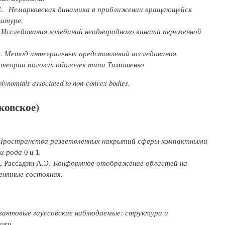
Е.
Немарковская динамика в приближении вращающейся
ратуре.
.
Исследования колебаний неоднородного каната переменной
С.
Метод интегральных представлений исследования
и теории пологих оболочек типа Тимошенко
olynomials associated to non-convex bodies.
ковское)
Пространства разветвленных накрытий сферы компактными
ми рода
и
.
0
1
0
1
., Рассадин А.Э.
Конформное отображение областей на
рентные состояния.
вантовые гауссовские наблюдаемые: структура и
ики.