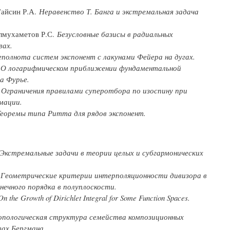
Гайсин Р.А.
Неравенство Т. Банга и экстремальная задача
 Юлмухаметов Р.С.
Безусловные базисы в радиальных
вах.
полнота систем экспонент с лакунами Фейера на дугах.
.
О логарифмическом приближении фундаментальной
а Фурье.
.
Ограничения правилами суперотбора по изоспину при
мации.
еоремы типа Ритта для рядов экспонент.
Экстремальные задачи в теории целых и субгармонических
Геометрические критерии интерполяционности дивизора в
нечного порядка в полуплоскости.
On the Growth of Dirichlet Integral for Some Function Spaces.
опологическая структура семейства композиционных
ах Бергмана.