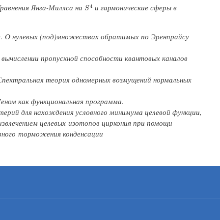
равнения Янга-Миллса на
и гармонические сферы в
4
S
4
S
.
О нулевых (под)множествах обратимых по Эренпрайсу
.
 вычислении пропускной способности квантовых каналов
пектральная теория одномерных возмущений нормальных
Геном как функциональная программа.
терий для нахождения условного минимума це
левой функции,
извлечением целевых
изотопов циркония при помощи
вного
торможения конденсации