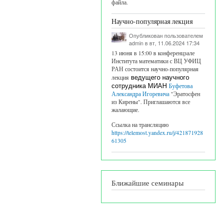
файла.
Научно-популярная лекция
Опубликован пользователем
admin
в вт, 11.06.2024 17:34
13 июня в 15:00 в конференцзале
Института математики с ВЦ УФИЦ
РАН состоится научно-популярная
лекция
ведущего научного
сотрудника МИАН
Буфетова
Александра Игоревича
"Эратосфен
из Кирены". Приглашаются все
жалающие.
Ссылка на трансляцию
https://telemost.yandex.ru/j/421871928
61305
Ближайшие семинары