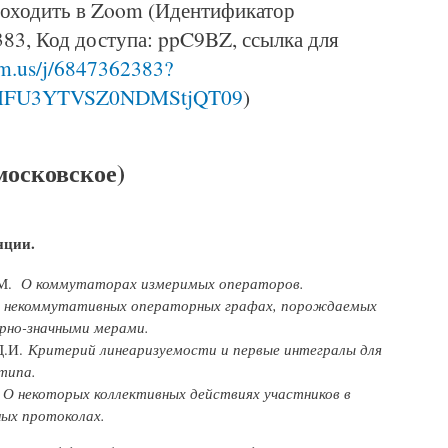
роходить в Zoom (Идентификатор
83, Код доступа: ppC9BZ, ссылка для
om.us/j/6847362383?
FU3YTVSZ0NDMStjQT09
)
московское)
нции.
А.М.
О коммутаторах измеримых операторов.
 некоммутативных операторных графах, порождаемых
но-значными мерами.
 Д.И.
Критерий линеаризуемости и первые интегралы для
типа.
.
О некоторых коллективных действиях участников в
ых протоколах.