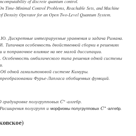
ncomputability of discrete quantum control.
On Time-Minimal Control Problems, Reachable Sets, and Machine
n of Density Operator for an Open Two-Level Quantum System.
В.Ю.
Дискретные интегрируемые уравнения и задача Римана.
.И.
Типичная особенность двойственной сборки в решениях
и и поправочное влияние на нее малой диссипации.
М.
Особенность омбилического типа решения одной системы
и.
.
Об одной гамильтоновой системе Кимуры.
 преобразовании Фурье-Лапласа обобщенных функций.
О градуировке полугрупповых
-алгебр.
∗
C
∗
C
Расширения полугрупп и
.
∗
морфизмы полугрупповых
-алгебр
C
C
∗
ковское)