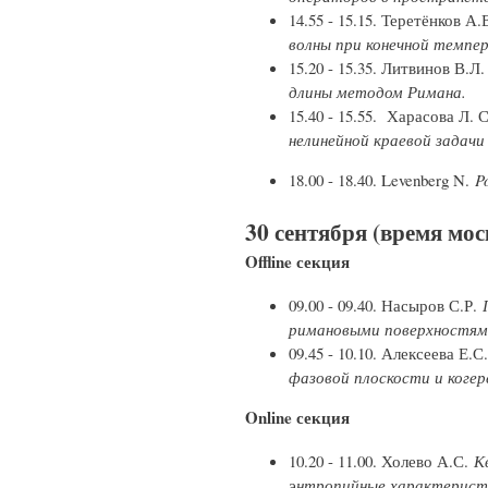
14.55 - 15.15. Теретёнков А.
волны при конечной темпе
15.20 - 15.35. Литвинов В.Л
длины методом Римана.
15.40 - 15.55. Харасова Л. 
нелинейной краевой задач
18.00 - 18.40. Levenberg N.
P
30 сентября (время мос
Offline секция
09.00 - 09.40. Насыров С.Р.
римановыми поверхностя
09.45 - 10.10. Алексеева Е.С
фазовой плоскости и коге
Online секция
10.20 - 11.00. Холево А.С.
К
энтропийные характерист