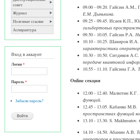
совет
09.00 - 09.20. Гайсин А.М., 
Журнал
Е.М. Дынькина.
09.25 - 09.45. Исаев К.П.,
Полезные ссылки
гильбертовых пространст
Аспирантура
09.50 - 10.05. Гайсин Р.А.
Не
10.10 - 10.25. Шакиров И.А
характеристики оператор
Вход в аккаунт
10.30 - 10.50. Ситдиков А.С
передаче квантовой инфор
Логин
*
10.55 - 11.10. Гайсина Г.А.
Т
Online секция
Пароль
*
12.00 - 12.40. Малютин К.Г.
функций.
Забыли пароль?
12.45 - 13.05. Кабанко М.В.
пространствах функций ко
13.10 - 13.30. S. Makhmutov.
14.10 - 14.50. Абанин А.В.
Т
операторов в пространств