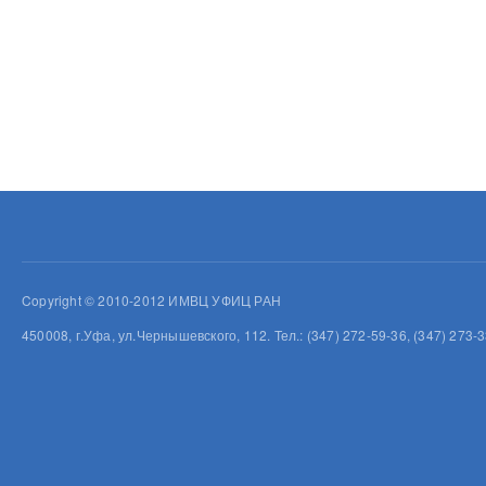
Copyright © 2010-2012 ИМВЦ УФИЦ РАН
450008, г.Уфа, ул.Чернышевского, 112. Тел.: (347) 272-59-36, (347) 273-3