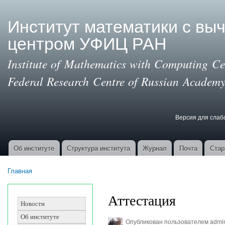
Пер
ос
Институт математики с вы
со
центром УФИЦ РАН
Institute of Mathematics with Computing Cen
Federal Research Centre of Russian Academy
Версия для сла
Версия для с
Об институте
Структура института
Журнал
Почта
Стар
Основные ссылки
Главная
Вы здесь
Аттестация
Новости
Об институте
Опубликован пользователем
admi