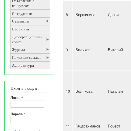
Объявление о
конкурсах
Сотрудники
8
Вершинина
Дарья
Семинары
Веб почта
Диссертационный
совет
9
Волчков
Виталий
Журнал
Полезные ссылки
Аспирантура
Вход в аккаунт
10
Волчкова
Наталья
Логин
*
Пароль
*
11
Габдрахманов
Роберт