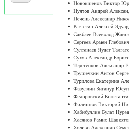
Новокшенов Виктор Ю
Нуятов Андрей Алексан
Печень Александр Нико
Растёгин Алексей Эдуа
Сакбаев Всеволод Жан
Сергеев Армен Глебови
Султанаев Яудат Талгат
Сухов Александр Борис
Теретёнков Александр 
Трушечкин Антон Серг
Турилова Екатерина Ал
Фазуллин Зиганур Юсу
Федоровский Констант
Филиппов Викторий Ни
Хабибуллин Булат Нурм
Хасянов Рамис Шавкято
Холево Александр Семе