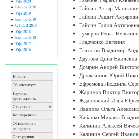
Уфа 2020
Банное 2020
Гайсин Ахтяр Магазови
Уфа 2019
Гайсин Рашит Ахтяров
Банное 2019
Гайсин Галия Ахтяровн
СТиСВ 2018
Уфа 2018
Гумеров Ренат Нельсон
Банное 2018
Гладченко Евгения
Уфа 2017
Уфа 2016
Глазатов Владимир Анд
Даутова Дина Наилевна
Домрин Андрей Виктор
Дрожжинов Юрий Нико
Новости
Ефремова Людмила Серг
Об институте
Жаринов Виктор Викто
Научная
деятельность
Ждановский Илья Юрье
Структура
Иванова Ольга Алексан
Конференции
Кабанко Михаил Влади
Объявление о
Калинин Алексей Вячес
конкурсах
Калинин Сергей Иванов
Сотрудники