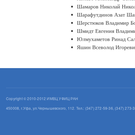
Шамаров Николай Нико
Шарафутдинов Азат Ша
Шерстюков Владимир Б
Шмидт Евгения Владим
Юлмухаметов Ринад Са
Яшин Всеволод Игорев
Copyright © 2010-2012 ИМВЦ УФИЦ РАН
450008, г.Уфа, ул.Чернышевского, 112. Тел.: (347) 272-59-36, (347) 273-3