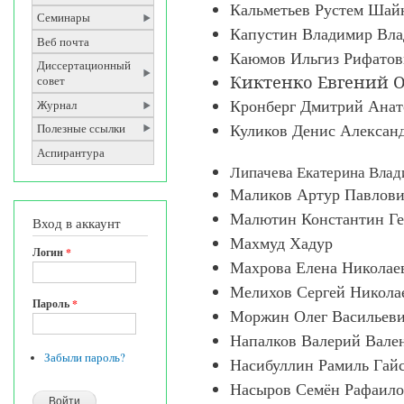
Кальметьев Рустем Ша
Семинары
Капустин Владимир Вл
Веб почта
Каюмов Ильгиз Рифато
Диссертационный
Киктенко Евгений 
совет
Журнал
Кронберг Дмитрий Ана
Полезные ссылки
Куликов Денис Алексан
Аспирантура
Липачева Екатерина Вла
Маликов Артур Павлов
Малютин Константин Ге
Вход в аккаунт
Махмуд Хадур
Логин
*
Махрова Елена Никола
Мелихов Сергей Никол
Пароль
*
Моржин Олег Васильев
Напалков Валерий Вале
Забыли пароль?
Насибуллин Рамиль Гай
Насыров Семён Рафаил