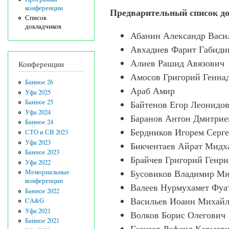
конференции
Предварительный список д
Список
докладчиков
Абанин Александр Васи
Авхадиев Фарит Габиди
Алиев Рашид Авязович
Конференции
Амосов Григорий Генна
Банное 26
Араб Амир
Уфа 2025
Банное 25
Байтенов Егор Леонидо
Уфа 2024
Баранов Антон Дмитрие
Банное 24
Бердников Игорем Серг
СТО и СВ 2023
Уфа 2023
Бикчентаев Айрат Мидх
Банное 2023
Брайчев Григорий Генр
Уфа 2022
Мемориальные
Бусовиков Владимир М
конференции
Валеев Нурмухамет Фуа
Банное 2022
Васильев Иоанн Михай
CA&G
Уфа 2021
Волков Борис Олегович
Банное 2021
Газизов Рафаил Кавыев