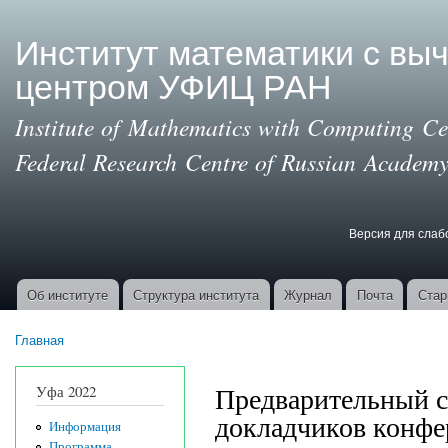
Пер
ос
Институт математики с вы
со
центром УФИЦ РАН
Institute of Mathematics with Computing Cen
Federal Research Centre of Russian Academy
Версия для сла
Версия для с
Об институте
Структура института
Журнал
Почта
Стар
Основные ссылки
Главная
Вы здесь
Предварительный 
Уфа 2022
докладчиков конф
Информация
Программа