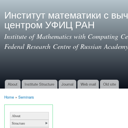
Ski
mai
Институт математики с вы
con
центром УФИЦ РАН
Institute of Mathematics with Computing Cen
Federal Research Centre of Russian Academy
About
Institute Structure
Journal
Web mail
Old site
Main menu
Home
»
Seminars
You are here
About
Structure