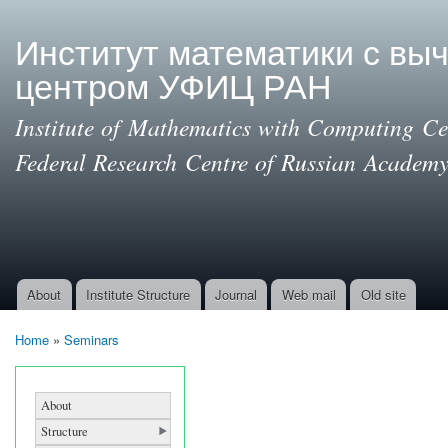
Ski
mai
Институт математики с вы
con
центром УФИЦ РАН
Institute of Mathematics with Computing Cen
Federal Research Centre of Russian Academy
About
Institute Structure
Journal
Web mail
Old site
Main menu
Home
»
Seminars
You are here
About
Structure