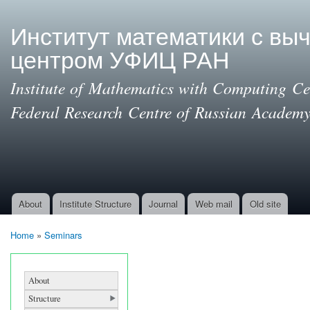
Ski
mai
Институт математики с вы
con
центром УФИЦ РАН
Institute of Mathematics with Computing Cen
Federal Research Centre of Russian Academy
About
Institute Structure
Journal
Web mail
Old site
Main menu
Home
»
Seminars
You are here
About
Structure