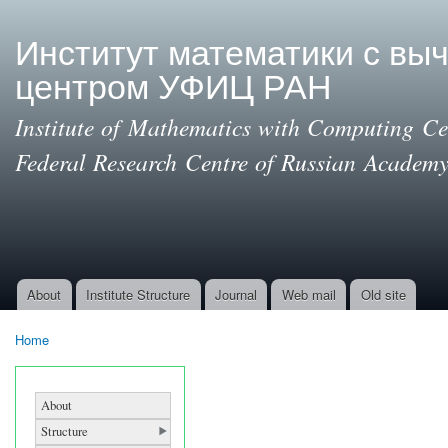
Ski
mai
Институт математики с вы
con
центром УФИЦ РАН
Institute of Mathematics with Computing Cen
Federal Research Centre of Russian Academy
About
Institute Structure
Journal
Web mail
Old site
Main menu
Home
You are here
About
Structure