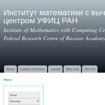
Ski
mai
Институт математики с вы
con
центром УФИЦ РАН
Institute of Mathematics with Computing Cen
Federal Research Centre of Russian Academy
About
Institute Structure
Journal
Web mail
Old site
Main menu
Home
You are here
About
Structure