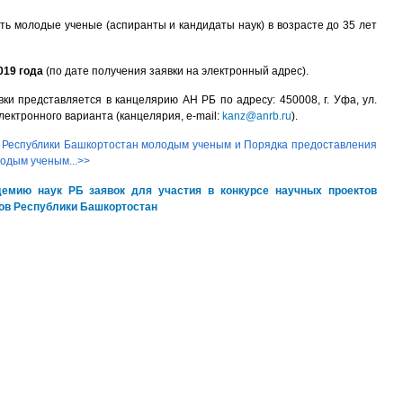
ать молодые ученые (аспиранты и кандидаты наук) в возрасте до 35 лет
019 года
(по дате получения заявки на электронный адрес).
и представляется в канцелярию АН РБ по адресу: 450008, г. Уфа, ул.
 электронного варианта (канцелярия, e-mail:
kanz@anrb.ru
).
 Республики Башкортостан молодым ученым и Порядка предоставления
одым ученым...>>
адемию наук РБ
заявок для участия в конкурсе научных проектов
ов Республики Башкортостан