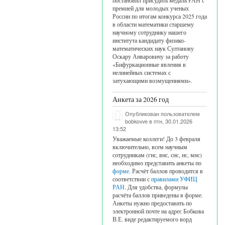
постановил присудить медаль РАН с
премией для молодых ученых
России по итогам конкурса 2025 года
в области математики старшему
научному сотруднику нашего
института кандидату физико-
математических наук Султанову
Оскару Анваровичу за работу
«Бифуркационные явления в
нелинейных системах с
затухающими возмущениями».
Анкета за 2026 год
Опубликован пользователем
bobkovve
в птн, 30.01.2026
13:52
Уважаемые коллеги! До 3 февраля
включительно, всем научным
сотрудникам (гнс, внс, снс, нс, мнс)
необходимо представить анкеты по
форме
. Расчёт баллов проводится в
соответствии с
правилами УФИЦ
РАН
. Для удобства, формулы
расчёта баллов приведены в форме.
Анкеты нужно предоставить по
электронной почте на адрес Бобкова
В.Е. виде редактируемого ворд