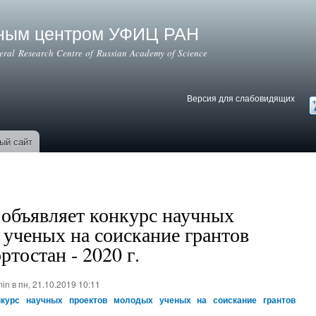
Перейти к
основному
ьным центром УФИЦ РАН
содержанию
deral Research Centre of Russian Academy of Science
Версия для слабовидящих
Версия для слабовидящих
В
ый сайт
 объявляет конкурс научных
ученых на соискание грантов
тостан - 2020 г.
min
в пн, 21.10.2019 10:11
курс научных проектов молодых ученых на соискание грантов