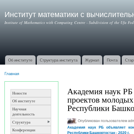
Институт математики с вычислител
Institute of Mathematics with Computing Centre - Subdivision of the Ufa Fe
Об институте
Структура института
Журнал
Почта
Стар
Основные ссылки
Главная
Вы здесь
Академия наук РБ
Новости
проектов молодых 
Об институте
Республики Башкор
Научная
деятельность
Опубликован пользователем
ad
Структура
Академия наук РБ объявляет кон
Конференции
Республики Башкортостан - 2020 г.