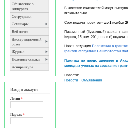
Объявление о
В качестве соискателей могут выступ
конкурсах
включительно.
Сотрудники
Срок подачи проектов –
до 1 ноября 2
Семинары
Веб почта
Письменный (бумажный) вариант заявк
Кирова, 15, ком. 201, после (!) подачи
Диссертационный
совет
Новая редакция
Положения о грантах
Журнал
грантов Республики Башкортостан мол
Полезные ссылки
Памятка
по представлению в Ак
молодых ученых на соискание грант
Аспирантура
Новости:
Новости
Объявления
Вход в аккаунт
Логин
*
Пароль
*