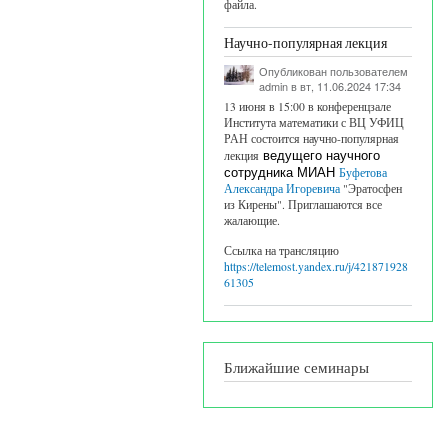
файла.
Научно-популярная лекция
Опубликован пользователем
admin
в вт, 11.06.2024 17:34
13 июня в 15:00 в конференцзале
Института математики с ВЦ УФИЦ
РАН состоится научно-популярная
лекция
ведущего научного
сотрудника МИАН
Буфетова
Александра Игоревича
"Эратосфен
из Кирены". Приглашаются все
жалающие.
Ссылка на трансляцию
https://telemost.yandex.ru/j/421871928
61305
Ближайшие семинары