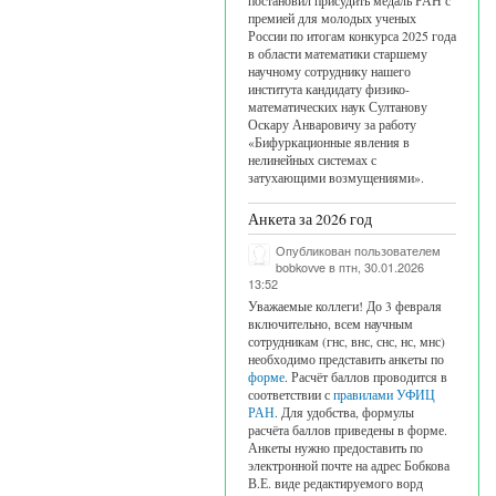
постановил присудить медаль РАН с
премией для молодых ученых
России по итогам конкурса 2025 года
в области математики старшему
научному сотруднику нашего
ия "Shandong-Ufa seminar on PDEs 2026"
института кандидату физико-
математических наук Султанову
Оскару Анваровичу за работу
«Бифуркационные явления в
нелинейных системах с
затухающими возмущениями».
Анкета за 2026 год
Опубликован пользователем
bobkovve
в птн, 30.01.2026
13:52
Уважаемые коллеги! До 3 февраля
включительно, всем научным
дравляем Султанова Оскара Анваровича
сотрудникам (гнс, внс, снс, нс, мнс)
необходимо представить анкеты по
форме
. Расчёт баллов проводится в
соответствии с
правилами УФИЦ
РАН
. Для удобства, формулы
расчёта баллов приведены в форме.
Анкеты нужно предоставить по
электронной почте на адрес Бобкова
В.Е. виде редактируемого ворд