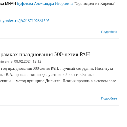
Буфетова Александра Игоревича
"Эратосфен из Кирены".
ника МИАН
ost.yandex.ru/j/42187192861305
о Науч
Подробнее
 рамках празднования 300-летия РАН
min
в чтв, 08.02.2024 12:12
в год празднования 300-летия РАН, научный сотрудник Института
о В.А. провел лекцию для учеников 5 класса Физико-
лекции -- метод принципа Дирихле. Лекция прошла в актовом зале
о Лекц
Подробнее