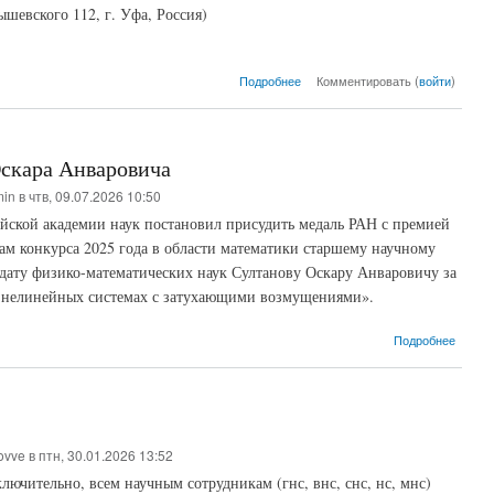
евского 112, г. Уфа, Россия)
о Международная мини-конференц
Подробнее
Комментировать (
войти
)
скара Анваровича
min
в чтв, 09.07.2026 10:50
йской академии наук постановил присудить медаль РАН с премией
ам конкурса 2025 года в области математики старшему научному
дату физико-математических наук Султанову Оскару Анваровичу за
 нелинейных системах с затухающими возмущениями».
о Поз
Подробнее
ovve
в птн, 30.01.2026 13:52
лючительно, всем научным сотрудникам (гнс, внс, снс, нс, мнс)