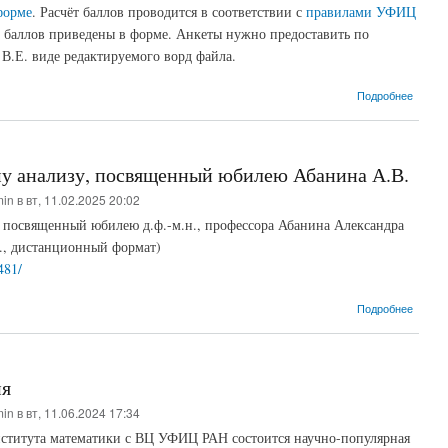
форме
. Расчёт баллов проводится в соответствии с
правилами УФИЦ
та баллов приведены в форме. Анкеты нужно предоставить по
 В.Е. виде редактируемого ворд файла.
о Анке
Подробнее
у анализу, посвященный юбилею Абанина А.В.
min
в вт, 11.02.2025 20:02
 посвященный юбилею д.ф.-м.н., профессора Абанина Александра
г., дистанционный формат)
481/
о Ворк
Подробнее
ия
min
в вт, 11.06.2024 17:34
нститута математики с ВЦ УФИЦ РАН состоится научно-популярная