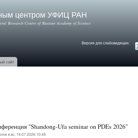
Перейти к
основному
ьным центром УФИЦ РАН
содержанию
deral Research Centre of Russian Academy of Science
Версия для слабовидящих
Версия для слабовидящих
В
ый сайт
еренция "Shandong-Ufa seminar on PDEs 2026"
ovve
в вс, 19.07.2026 10:45