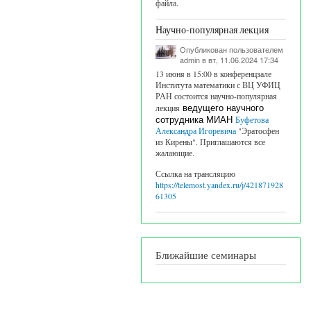
файла.
Научно-популярная лекция
Опубликован пользователем
admin
в вт, 11.06.2024 17:34
та за 2026 год
13 июня в 15:00 в конференцзале
Института математики с ВЦ УФИЦ
РАН состоится научно-популярная
лекция
ведущего научного
сотрудника МИАН
Буфетова
Александра Игоревича
"Эратосфен
из Кирены". Приглашаются все
жалающие.
Ссылка на трансляцию
https://telemost.yandex.ru/j/421871928
61305
шоп по комплексному анализу, посвященный юбилею Абанина А.В.
Ближайшие семинары