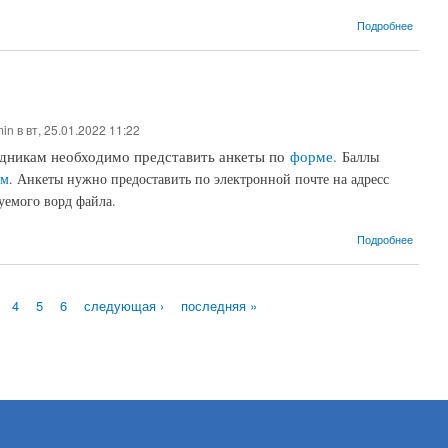
о О вы
Подробнее
min
в вт, 25.01.2022 11:22
удникам необходимо представить анкеты по
форме
.
Баллы
ем
. Анкеты нужно предоставить по электронной почте на адресс
уемого ворд файла.
о Анке
Подробнее
4
5
6
следующая ›
последняя »