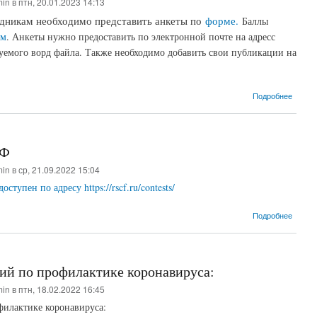
min
в птн, 20.01.2023 14:13
удникам необходимо представить анкеты по
форме
.
Баллы
ем
. Анкеты нужно предоставить по электронной почте на адресс
уемого ворд файла. Также необходимо добавить свои публикации на
о Анке
Подробнее
НФ
min
в ср, 21.09.2022 15:04
упен по адресу https://rscf.ru/contests/
о Акт
Подробнее
ий по профилактике коронавируса:
min
в птн, 18.02.2022 16:45
илактике коронавируса: