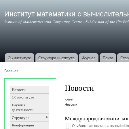
Институт математики с вычислител
Institute of Mathematics with Computing Centre - Subdivision of the Ufa Fe
Об институте
Структура института
Журнал
Почта
Стар
Основные ссылки
Главная
Вы здесь
Новости
Новости
Об институте
news:
Новости
Научная
деятельность
Международная мини-конф
Структура
Конференции
Опубликован пользователем
bobk