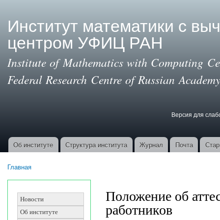
Пер
ос
Институт математики с вы
со
центром УФИЦ РАН
Institute of Mathematics with Computing Cen
Federal Research Centre of Russian Academy
Версия для сла
Версия для с
Об институте
Структура института
Журнал
Почта
Стар
Основные ссылки
Главная
Вы здесь
Положение об атте
Новости
работников
Об институте