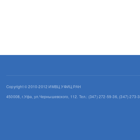
Copyright © 2010-2012 ИМВЦ УФИЦ РАН
450008, г.Уфа, ул.Чернышевского, 112. Тел.: (347) 272-59-36, (347) 273-3