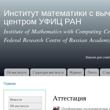
Пер
ос
Институт математики с вы
со
центром УФИЦ РАН
Institute of Mathematics with Computing Cen
Federal Research Centre of Russian Academy
Версия для сла
Версия для с
Об институте
Структура института
Журнал
Почта
Стар
Основные ссылки
Главная
Вы здесь
Aттестация
Новости
Об институте
Опубликован пользователем