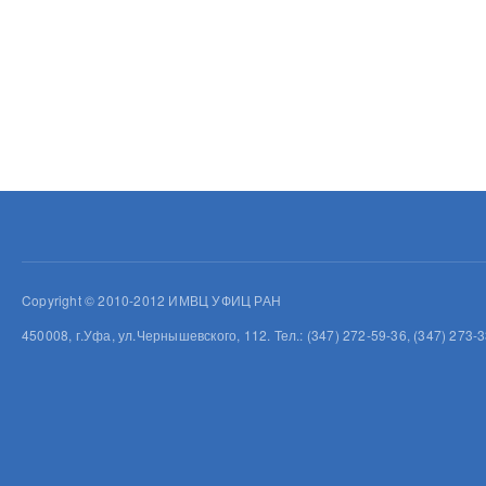
Copyright © 2010-2012 ИМВЦ УФИЦ РАН
450008, г.Уфа, ул.Чернышевского, 112. Тел.: (347) 272-59-36, (347) 273-3