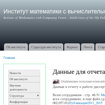
Институт математики с вычислител
Institute of Mathematics with Computing Centre - Subdivision of the Ufa Fe
Об институте
Структура института
Журнал
Почта
Стар
Основные ссылки
Главная
Вы здесь
Данные для отчет
Новости
Об институте
Опубликован пользователем
ad
Научная
Данные к отчету о работе диссер
деятельность
Всем сотрудникам -
стр. 48-51
Ме
Структура
всех сотрудников), и еще файл (
Конференции
002.057.01)
Публикации2011_2015