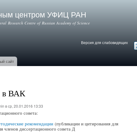
Перейти к
основному
ьным центром УФИЦ РАН
содержанию
deral Research Centre of Russian Academy of Science
Версия для слабовидящих
Версия для слабовидящих
В
ый сайт
а в ВАК
min
в ср, 20.01.2016 13:33
тационного совета:
тодические рекомендации
(публикации и цитирования для
для членов дисcертационного совета Д