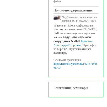
файла.
Научно-популярная лекция
Опубликован пользователем
admin
в вт, 11.06.2024 17:34
13 июня в 15:00 в конференцзале
Института математики с ВЦ УФИЦ
РАН состоится научно-популярная
лекция
ведущего научного
сотрудника МИАН
Буфетова
Александра Игоревича
"Эратосфен
из Кирены". Приглашаются все
жалающие.
Ссылка на трансляцию
https://telemost.yandex.ru/j/421871928
61305
Ближайшие семинары