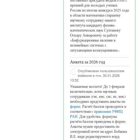
постановил присудить медаль РАН с
премией для молодых ученых
России по итогам конкурса 2025 года
в области математики старшему
научному сотруднику нашего
института кандидату физико-
математических наук Султанову
Оскару Анваровичу за работу
«Бифуркационные явления в
нелинейных системах с
затухающими возмущениями».
Анкета за 2026 год
Опубликован пользователем
bobkovve
в птн, 30.01.2026
13:52
Уважаемые коллеги! До 3 февраля
включительно, всем научным
сотрудникам (гнс, внс, снс, нс, мнс)
необходимо представить анкеты по
форме
. Расчёт баллов проводится в
соответствии с
правилами УФИЦ
РАН
. Для удобства, формулы
расчёта баллов приведены в форме.
Анкеты нужно предоставить по
электронной почте на адрес Бобкова
В.Е. виде редактируемого ворд