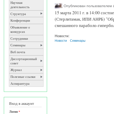
Научная
Опубликован пользователем
деятельность
15 марта 2011 г. в 14:00 состо
Структура
(Стерлитамак, ИПИ АНРБ) "Обр
Конференции
смешанного параболо-гипербол
Объявление о
конкурсах
Новости:
Сотрудники
Новости
Семинары
Семинары
Веб почта
Диссертационный
совет
Журнал
Полезные ссылки
Аспирантура
Вход в аккаунт
Логин
*