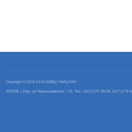
Copyright © 2010-2012 ИМВЦ УФИЦ РАН
450008, г.Уфа, ул.Чернышевского, 112. Тел.: (347) 272-59-36, (347) 273-3