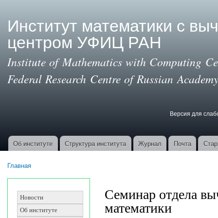
Пер
ос
Институт математики с вы
со
центром УФИЦ РАН
Institute of Mathematics with Computing Cen
Federal Research Centre of Russian Academy
Версия для сла
Версия для с
Об институте
Структура института
Журнал
Почта
Стар
Основные ссылки
Главная
Вы здесь
Семинар отдела вы
Новости
математики
Об институте