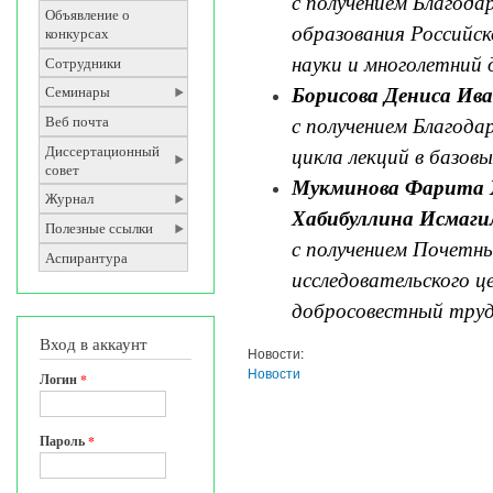
с
получением Благода
Объявление о
образования Российск
конкурсах
науки и многолетний
Сотрудники
Семинары
Борисова Дениса Ив
Веб почта
с
получением Благода
Диссертационный
цикла лекций в базов
совет
Мукминова Фарита 
Журнал
Хабибуллина Исмаги
Полезные ссылки
с
получением Почетн
Аспирантура
исследовательского ц
добросовестный труд
Вход в аккаунт
Новости:
Новости
Логин
*
Пароль
*