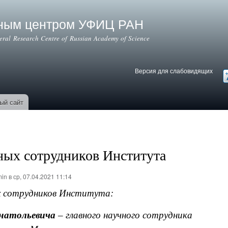
Перейти к
основному
ьным центром УФИЦ РАН
содержанию
deral Research Centre of Russian Academy of Science
Версия для слабовидящих
Версия для слабовидящих
В
ый сайт
ных сотрудников Института
min
в ср, 07.04.2021 11:14
х сотрудников Института:
Анатольевича
– главного научного сотрудника