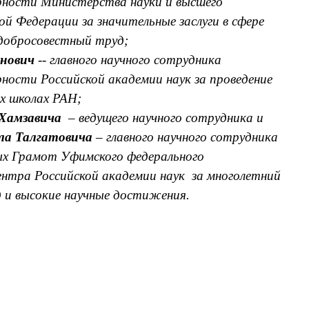
рности Министерства науки и высшего
ой Федерации за значительные заслуги в сфере
 добросовестный труд;
анович
--
главного научного сотрудника
рности Российской академии наук за проведение
ых школах РАН;
Хамзавича
– ведущего научного сотрудника и
ла Талгатовича
– главного научного сотрудника
ых Грамот Уфимского федерального
ентра Российской академии наук за многолетний
 и высокие научные достижения.