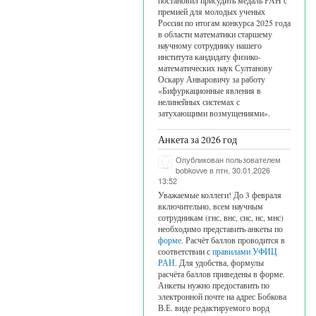
постановил присудить медаль РАН с
премией для молодых ученых
России по итогам конкурса 2025 года
в области математики старшему
научному сотруднику нашего
института кандидату физико-
математических наук Султанову
Оскару Анваровичу за работу
«Бифуркационные явления в
нелинейных системах с
затухающими возмущениями».
Анкета за 2026 год
Опубликован пользователем
bobkovve
в птн, 30.01.2026
13:52
Уважаемые коллеги! До 3 февраля
включительно, всем научным
сотрудникам (гнс, внс, снс, нс, мнс)
необходимо представить анкеты по
форме
. Расчёт баллов проводится в
соответствии с
правилами УФИЦ
РАН
. Для удобства, формулы
расчёта баллов приведены в форме.
Анкеты нужно предоставить по
электронной почте на адрес Бобкова
В.Е. виде редактируемого ворд