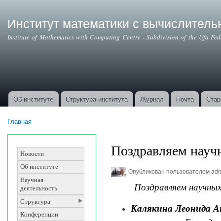
Институт математики с вычислител
Institute of Mathematics with Computing Centre - Subdivision of the Ufa Fe
Об институте
Структура института
Журнал
Почта
Стар
Основные ссылки
Главная
Вы здесь
Поздравляем науч
Новости
Об институте
Опубликован пользователем
ad
Научная
Поздравляем научны
деятельность
Структура
Калякина Леонида 
Конференции