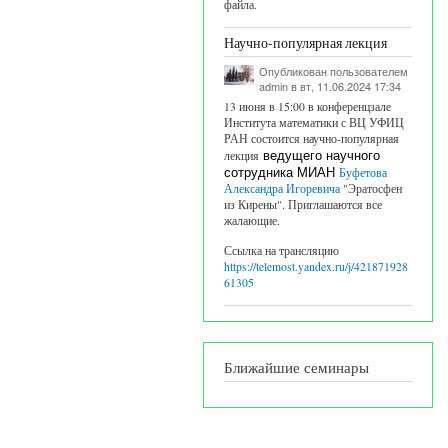
файла.
Научно-популярная лекция
Опубликован пользователем
admin
в вт, 11.06.2024 17:34
13 июня в 15:00 в конференцзале
Института математики с ВЦ УФИЦ
РАН состоится научно-популярная
лекция
ведущего научного
сотрудника МИАН
Буфетова
Александра Игоревича
"Эратосфен
из Кирены". Приглашаются все
жалающие.
Ссылка на трансляцию
https://telemost.yandex.ru/j/421871928
61305
Ближайшие семинары