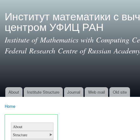
Ski
mai
Институт математики с вы
con
центром УФИЦ РАН
Institute of Mathematics with Computing Cen
Federal Research Centre of Russian Academy
About
Institute Structure
Journal
Web mail
Old site
Main menu
Home
You are here
About
Structure