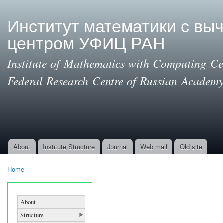
Ski
mai
Институт математики с вы
con
центром УФИЦ РАН
Institute of Mathematics with Computing Cen
Federal Research Centre of Russian Academy
About
Institute Structure
Journal
Web mail
Old site
Main menu
Home
You are here
About
Structure