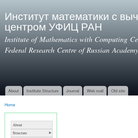
Ski
mai
Институт математики с вы
con
центром УФИЦ РАН
Institute of Mathematics with Computing Cen
Federal Research Centre of Russian Academy
About
Institute Structure
Journal
Web mail
Old site
Main menu
Home
You are here
About
Structure