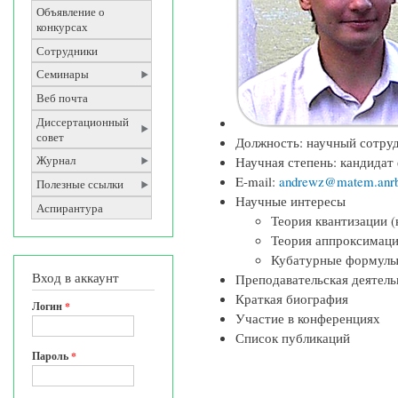
Объявление о
конкурсах
Сотрудники
Семинары
Веб почта
Диссертационный
совет
Должность: научный сотру
Научная степень: кандидат
Журнал
E-mail:
andrewz@matem.anrb
Полезные ссылки
Научные интересы
Аспирантура
Теория квантизации (
Теория аппроксимац
Кубатурные формул
Вход в аккаунт
Преподавательская деятель
Краткая биография
Логин
*
Участие в конференциях
Список публикаций
Пароль
*