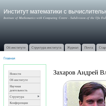
Институт математики с вычислител
Institute of Mathematics with Computing Centre - Subdivision of the Ufa Fe
Об институте
Структура института
Журнал
Почта
Стар
Основные ссылки
Главная
Вы здесь
Захаров Андрей В
Новости
Об институте
Научная
деятельность
Структура
Конференции