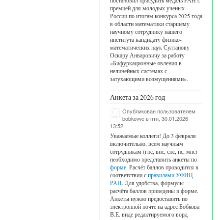
постановил присудить медаль РАН с
премией для молодых ученых
России по итогам конкурса 2025 года
в области математики старшему
научному сотруднику нашего
института кандидату физико-
математических наук Султанову
Оскару Анваровичу за работу
«Бифуркационные явления в
нелинейных системах с
затухающими возмущениями».
Анкета за 2026 год
Опубликован пользователем
bobkovve
в птн, 30.01.2026
13:52
Уважаемые коллеги! До 3 февраля
включительно, всем научным
сотрудникам (гнс, внс, снс, нс, мнс)
необходимо представить анкеты по
форме
. Расчёт баллов проводится в
соответствии с
правилами УФИЦ
РАН
. Для удобства, формулы
расчёта баллов приведены в форме.
Анкеты нужно предоставить по
электронной почте на адрес Бобкова
В.Е. виде редактируемого ворд