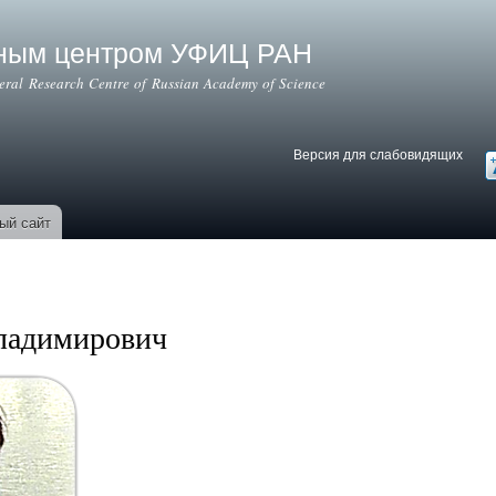
Перейти к
основному
ьным центром УФИЦ РАН
содержанию
deral Research Centre of Russian Academy of Science
Версия для слабовидящих
Версия для слабовидящих
В
ый сайт
ладимирович