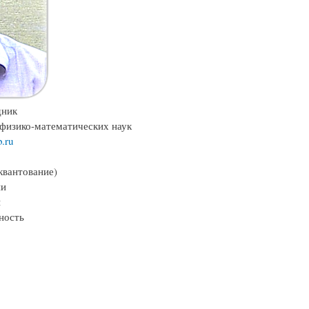
дник
 физико-математических наук
.ru
квантование)
ии
ы
ность