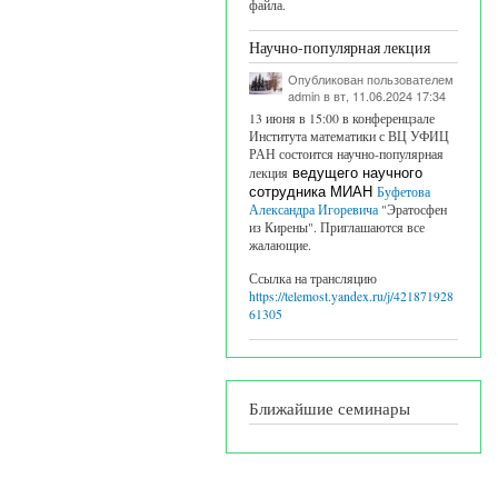
файла.
Научно-популярная лекция
Опубликован пользователем
admin
в вт, 11.06.2024 17:34
13 июня в 15:00 в конференцзале
Института математики с ВЦ УФИЦ
РАН состоится научно-популярная
лекция
ведущего научного
сотрудника МИАН
Буфетова
Александра Игоревича
"Эратосфен
из Кирены". Приглашаются все
жалающие.
Ссылка на трансляцию
https://telemost.yandex.ru/j/421871928
61305
Ближайшие семинары