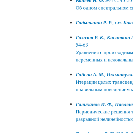
Валеев Н. Ф.
№4 С. 45-53
Об одном спектральном с
Гадыльшин Р. Р., см. Бик
Газизов Р. К., Касаткин 
54-63
Уравнения с производным
переменных и нелокальн
Гайсин А. М., Рахматулл
Итерации целых трансцен
правильным поведением 
Галиханов И. Ф., Павленк
Периодические решения т
разрывной нелинейность