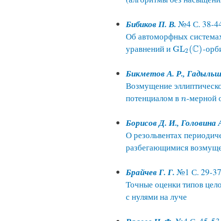
Бибиков П. В.
№4 С. 38-4
Об автоморфных система
уравнений и
C
-орб
G
L
(
)
G
L
2
(
C
)
2
Бикметов А. Р., Гадыльши
Возмущение эллиптическо
потенциалом в
-мерной 
n
n
Борисов Д. И., Головина 
О резольвентах периодич
разбегающимися возмущ
Брайчев Г. Г.
№1 С. 29-3
Точные оценки типов цел
с нулями на луче