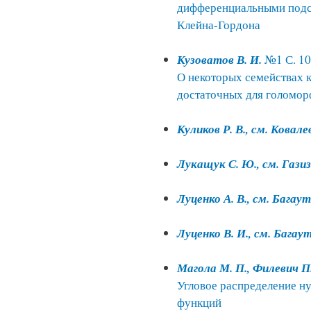
дифференциальными подс
Клейна-Гордона
Кузоватов В. И.
№1 С. 10
О некоторых семействах 
достаточных для голомо
Куликов Р. В., см. Ковале
Лукащук С. Ю., см. Газиз
Луценко А. В., см. Багау
Луценко В. И., см. Багау
Магола М. П., Филевич П.
Угловое распределение н
функций