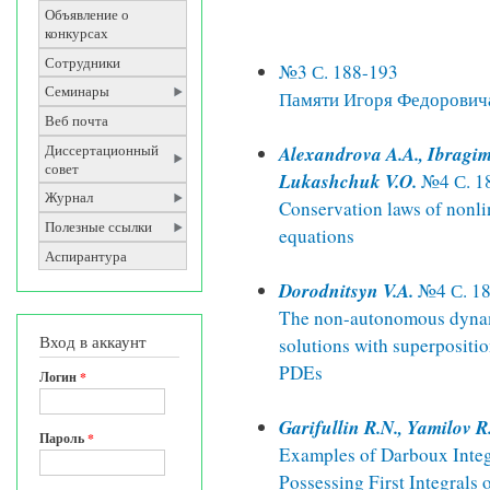
Объявление о
конкурсах
Сотрудники
№3 С. 188-193
Семинары
Памяти Игоря Федорович
Веб почта
Alexandrova A.A., Ibragim
Диссертационный
совет
Lukashchuk V.O.
№4 С. 1
Журнал
Conservation laws of nonlin
Полезные ссылки
equations
Аспирантура
Dorodnitsyn V.A.
№4 С. 18
The non-autonomous dynam
Вход в аккаунт
solutions with superpositio
PDEs
Логин
*
Garifullin R.N., Yamilov R.
Пароль
*
Examples of Darboux Integ
Possessing First Integrals 