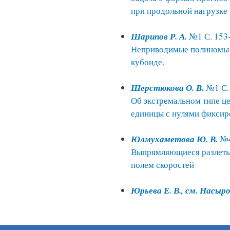
при продольной нагрузке
Шарипов Р. А.
№1 С. 153
Неприводимые полиномы 
кубоиде.
Шерстюкова О. В.
№1 С.
Об экстремальном типе ц
единицы с нулями фиксир
Юлмухаметова Ю. В.
№4
Выпрямляющиеся разлеты 
полем скоростей
Юрьева Е. В., см. Насыро