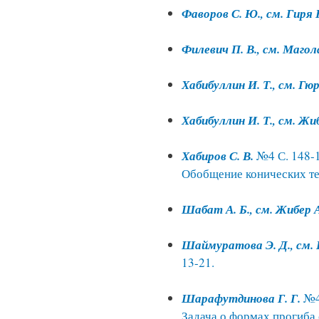
Фаворов С. Ю., см. Гиря 
Филевич П. В., см. Магол
Хабибуллин И. Т., см. Гюр
Хабибуллин И. Т., см. Жи
Хабиров С. В.
№4 С. 148-
Обобщение конических т
Шабат А. Б., см. Жибер А
Шаймуратова Э. Д., см. 
13-21.
Шарафутдинова Г. Г.
№4
Задача о формах прогиба