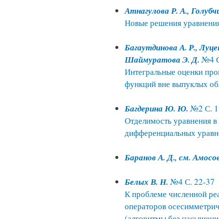
Атнагулова Р. А., Голубчи
Новые решения уравнения
Багаутдинова А. Р., Луцен
Шаймуратова Э. Д.
№4 С
Интегральные оценки про
функций вне выпуклых об
Багдерина Ю. Ю.
№2 С. 1
Отделимость уравнения в
дифференциальных уравн
Баранов А. Д., см. Амосов
Белых В. Н.
№4 С. 22-37
К проблеме численной ре
операторов осесимметрич
(алгоритмы без насыщени