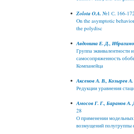
Zolota O.A.
№1 С. 166-17
On the asymptotic behavior 
the polydisc
Авдонина Е. Д., Ибрагимо
Группа эквивалентности и
самосопряженность обоб
Компанейца
Аксенов А. В., Козырев А.
Редукции уравнения стац
Амосов Г. Г., Баранов А. 
28
О применении модельных 
возмущений полугруппы 