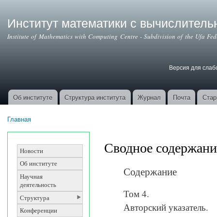
Пер
ос
Институт математики с вычислител
со
Institute of Mathematics with Computing Centre - Subdivision of the Ufa Fe
Версия для сла
Версия для с
Об институте
Структура института
Журнал
Почта
Стар
Основные ссылки
Главная
Вы здесь
Сводное содержани
Новости
Об институте
Содержание
Научная
деятельность
Том 4.
Структура
Авторский указатель.
Конференции