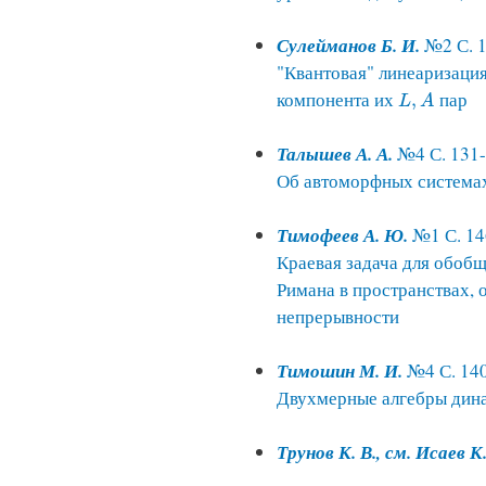
Сулейманов Б. И.
№2 С. 1
"Квантовая" линеаризаци
компонента их
пар
,
L
,
A
L
A
Талышев А. А.
№4 С. 131
Об автоморфных система
Тимофеев А. Ю.
№1 С. 14
Краевая задача для обоб
Римана в пространствах,
непрерывности
Тимошин М. И.
№4 С. 14
Двухмерные алгебры дин
Трунов К. В., см. Исаев К