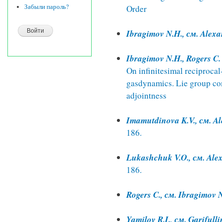
Забыли пароль?
Order
Ibragimov N.H., см. Alex
Ibragimov N.H., Rogers C.
On infinitesimal reciprocal
gasdynamics. Lie group con
adjointness
Imamutdinova K.V., см. A
186.
Lukashchuk V.O., см. Ale
186.
Rogers C., см. Ibragimov 
Yamilov R.I., см. Garifull