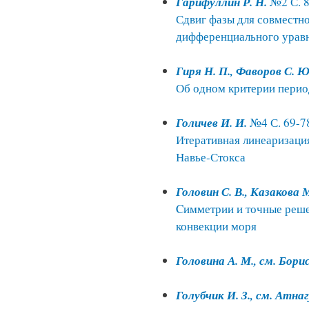
Гарифуллин Р. Н.
№2 С. 8
Сдвиг фазы для совместн
дифференциального уравн
Гиря Н. П., Фаворов С. Ю
Об одном критерии перио
Голичев И. И.
№4 С. 69-7
Итеративная линеаризаци
Навье-Стокса
Головин С. В., Казакова 
Cимметрии и точные реш
конвекции моря
Головина А. М., см. Бори
Голубчик И. З., см. Атнаг