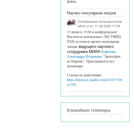
файла.
Научно-популярная лекция
Опубликован пользователем
admin
в вт, 11.06.2024 17:34
13 июня в 15:00 в конференцзале
Института математики с ВЦ УФИЦ
РАН состоится научно-популярная
лекция
ведущего научного
сотрудника МИАН
Буфетова
Александра Игоревича
"Эратосфен
из Кирены". Приглашаются все
жалающие.
Ссылка на трансляцию
https://telemost.yandex.ru/j/421871928
61305
Ближайшие семинары