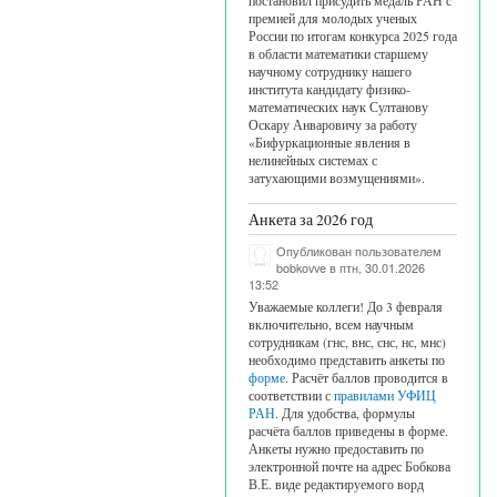
постановил присудить медаль РАН с
премией для молодых ученых
России по итогам конкурса 2025 года
в области математики старшему
научному сотруднику нашего
института кандидату физико-
математических наук Султанову
Оскару Анваровичу за работу
«Бифуркационные явления в
нелинейных системах с
затухающими возмущениями».
Анкета за 2026 год
Опубликован пользователем
bobkovve
в птн, 30.01.2026
13:52
Уважаемые коллеги! До 3 февраля
включительно, всем научным
сотрудникам (гнс, внс, снс, нс, мнс)
необходимо представить анкеты по
форме
. Расчёт баллов проводится в
соответствии с
правилами УФИЦ
РАН
. Для удобства, формулы
расчёта баллов приведены в форме.
Анкеты нужно предоставить по
электронной почте на адрес Бобкова
В.Е. виде редактируемого ворд