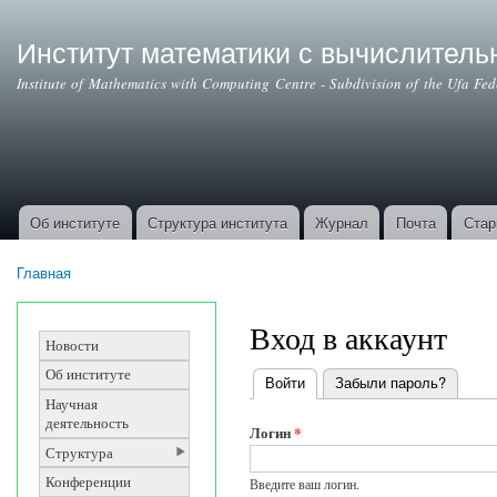
Институт математики с вычислител
Institute of Mathematics with Computing Centre - Subdivision of the Ufa Fe
Об институте
Структура института
Журнал
Почта
Стар
Основные ссылки
Главная
Вы здесь
Вход в аккаунт
Новости
Об институте
Войти
(активная вкладка)
Забыли пароль?
Главные вкладки
Научная
деятельность
Логин
*
Структура
Конференции
Введите ваш логин.