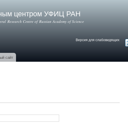
Перейти к
основному
ьным центром УФИЦ РАН
содержанию
deral Research Centre of Russian Academy of Science
Версия для слабовидящих
Версия для слабовидящих
В
ый сайт