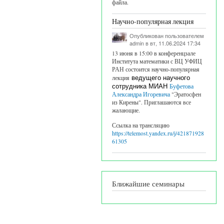
файла.
Научно-популярная лекция
Опубликован пользователем
admin
в вт, 11.06.2024 17:34
13 июня в 15:00 в конференцзале
Института математики с ВЦ УФИЦ
РАН состоится научно-популярная
лекция
ведущего научного
сотрудника МИАН
Буфетова
Александра Игоревича
"Эратосфен
из Кирены". Приглашаются все
жалающие.
Ссылка на трансляцию
https://telemost.yandex.ru/j/421871928
61305
Ближайшие семинары