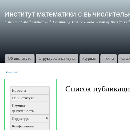
Институт математики с вычислител
Institute of Mathematics with Computing Centre - Subdivision of the Ufa Fe
Об институте
Структура института
Журнал
Почта
Стар
Основные ссылки
Главная
Вы здесь
Список публикац
Новости
Об институте
Научная
деятельность
Структура
Конференции