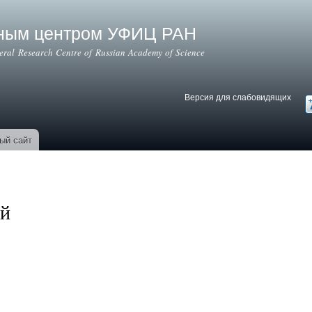
Перейти к
основному
ьным центром УФИЦ РАН
содержанию
deral Research Centre of Russian Academy of Science
Версия для слабовидящих
Версия для слабовидящих
В
ый сайт
ий