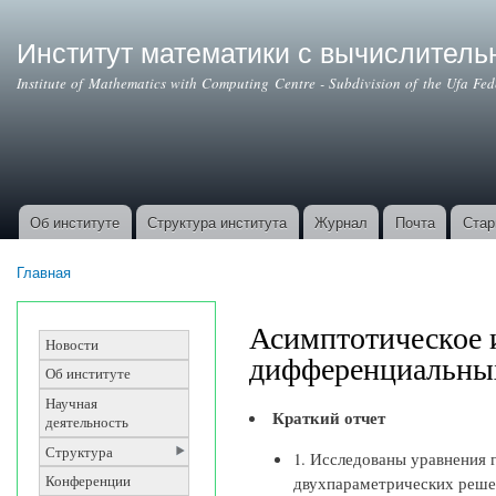
Институт математики с вычислител
Institute of Mathematics with Computing Centre - Subdivision of the Ufa Fe
Об институте
Структура института
Журнал
Почта
Стар
Основные ссылки
Главная
Вы здесь
Асимптотическое 
Новости
дифференциальных
Об институте
Научная
Краткий отчет
деятельность
Структура
1. Исследованы уравнения г
двухпараметрических решен
Конференции