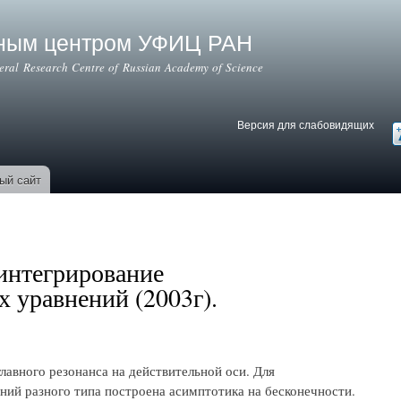
Перейти к
основному
ьным центром УФИЦ РАН
содержанию
deral Research Centre of Russian Academy of Science
Версия для слабовидящих
Версия для слабовидящих
В
ый сайт
интегрирование
 уравнений (2003г).
лавного резонанса на действительной оси. Для
ий разного типа построена асимптотика на бесконечности.