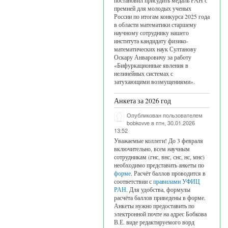
постановил присудить медаль РАН с
премией для молодых ученых
России по итогам конкурса 2025 года
в области математики старшему
научному сотруднику нашего
института кандидату физико-
математических наук Султанову
Оскару Анваровичу за работу
«Бифуркационные явления в
нелинейных системах с
затухающими возмущениями».
Анкета за 2026 год
Опубликован пользователем
bobkovve
в птн, 30.01.2026
13:52
Уважаемые коллеги! До 3 февраля
включительно, всем научным
сотрудникам (гнс, внс, снс, нс, мнс)
необходимо представить анкеты по
форме
. Расчёт баллов проводится в
соответствии с
правилами УФИЦ
РАН
. Для удобства, формулы
расчёта баллов приведены в форме.
Анкеты нужно предоставить по
электронной почте на адрес Бобкова
В.Е. виде редактируемого ворд