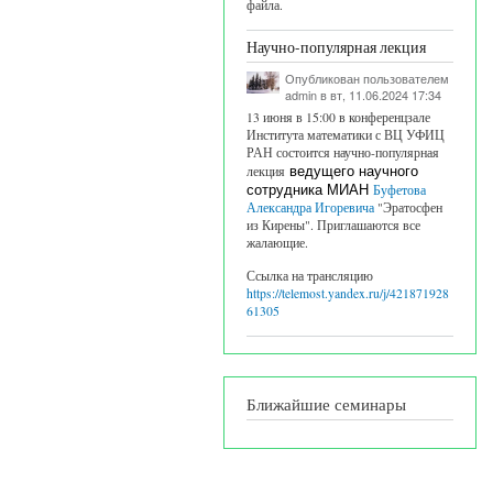
файла.
Научно-популярная лекция
Опубликован пользователем
admin
в вт, 11.06.2024 17:34
13 июня в 15:00 в конференцзале
Института математики с ВЦ УФИЦ
РАН состоится научно-популярная
лекция
ведущего научного
сотрудника МИАН
Буфетова
Александра Игоревича
"Эратосфен
из Кирены". Приглашаются все
жалающие.
Ссылка на трансляцию
https://telemost.yandex.ru/j/421871928
61305
Ближайшие семинары