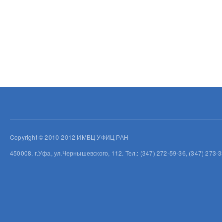
Copyright © 2010-2012 ИМВЦ УФИЦ РАН
450008, г.Уфа, ул.Чернышевского, 112. Тел.: (347) 272-59-36, (347) 273-3