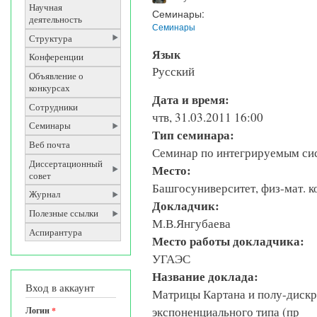
Научная
Семинары:
деятельность
Семинары
Структура
Язык
Конференции
Русский
Объявление о
конкурсах
Дата и время:
Сотрудники
чтв, 31.03.2011 16:00
Семинары
Тип семинара:
Веб почта
Семинар по интегрируемым си
Диссертационный
Место:
совет
Башгосуниверситет, физ-мат. ко
Журнал
Докладчик:
Полезные ссылки
М.В.Янгубаева
Аспирантура
Место работы докладчика:
УГАЭС
Название доклада:
Вход в аккаунт
Матрицы Картана и полу-диск
экспоненциального типа (пр
Логин
*