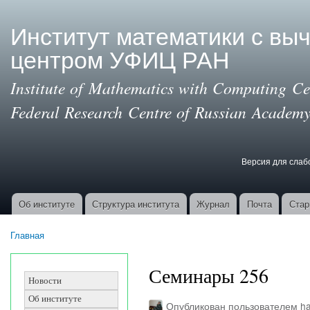
Пер
ос
Институт математики с вы
со
центром УФИЦ РАН
Institute of Mathematics with Computing Cen
Federal Research Centre of Russian Academy
Версия для сла
Версия для с
Об институте
Структура института
Журнал
Почта
Стар
Основные ссылки
Главная
Вы здесь
Семинары 256
Новости
Об институте
Опубликован пользователем
ha