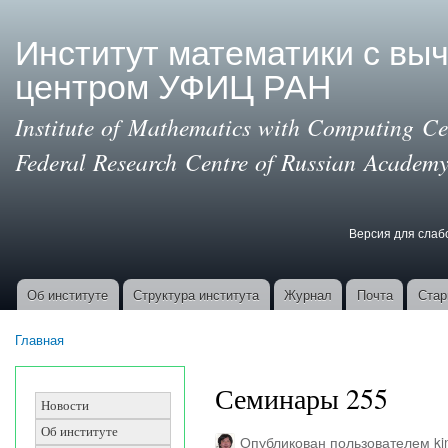
Пер
ос
Институт математики с вы
со
центром УФИЦ РАН
Institute of Mathematics with Computing Cen
Federal Research Centre of Russian Academy
Версия для сла
Версия для с
Об институте
Структура института
Журнал
Почта
Стар
Основные ссылки
Главная
Вы здесь
Семинары 255
Новости
Об институте
Опубликован пользователем
k