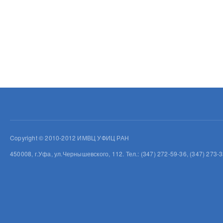
Copyright © 2010-2012 ИМВЦ УФИЦ РАН
450008, г.Уфа, ул.Чернышевского, 112. Тел.: (347) 272-59-36, (347) 273-3