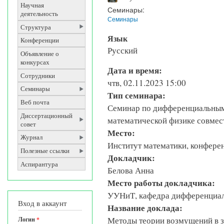
Научная
Семинары:
деятельность
Семинары
Структура
Язык
Конференции
Русский
Объявление о
конкурсах
Дата и время:
Сотрудники
чтв, 02.11.2023 15:00
Семинары
Тип семинара:
Веб почта
Семинар по дифференциальным
Диссертационный
математической физике совме
совет
Место:
Журнал
Институт математики, конференц
Полезные ссылки
Докладчик:
Аспирантура
Белова Анна
Место работы докладчика:
УУНиТ, кафедра дифференциа
Вход в аккаунт
Название доклада:
Методы теории возмущений в з
Логин
*