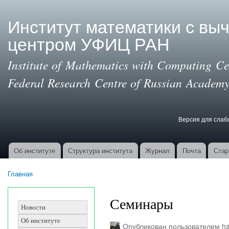
Пер
ос
Институт математики с вы
со
центром УФИЦ РАН
Institute of Mathematics with Computing Cen
Federal Research Centre of Russian Academy
Версия для сла
Версия для с
Об институте
Структура института
Журнал
Почта
Стар
Основные ссылки
Главная
Вы здесь
Семинары
Новости
Об институте
Опубликован пользователем
ha