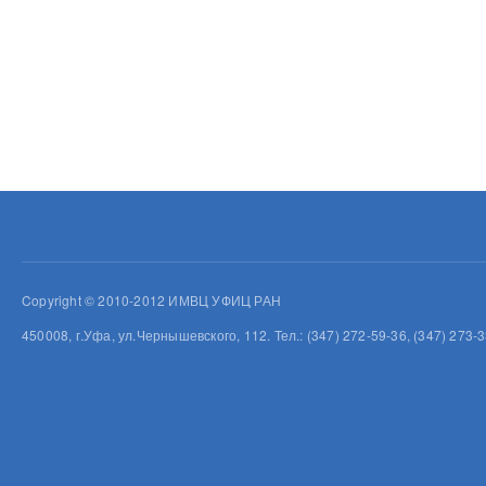
Copyright © 2010-2012 ИМВЦ УФИЦ РАН
450008, г.Уфа, ул.Чернышевского, 112. Тел.: (347) 272-59-36, (347) 273-3