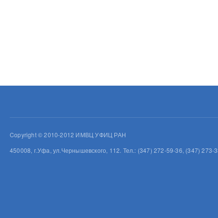
Copyright © 2010-2012 ИМВЦ УФИЦ РАН
450008, г.Уфа, ул.Чернышевского, 112. Тел.: (347) 272-59-36, (347) 273-3