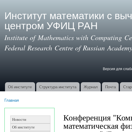
Пер
ос
Институт математики с вы
со
центром УФИЦ РАН
Institute of Mathematics with Computing Cen
Federal Research Centre of Russian Academy
Версия для сла
Версия для с
Об институте
Структура института
Журнал
Почта
Стар
Основные ссылки
Главная
Вы здесь
Конференция "Комп
Новости
математическая фи
Об институте