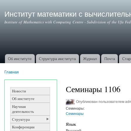
Институт математики с вычислител
Institute of Mathematics with Computing Centre - Subdivision of the Ufa Fe
Об институте
Структура института
Журнал
Почта
Стар
Основные ссылки
Главная
Вы здесь
Семинары 1106
Новости
Об институте
Опубликован пользователем
ad
Научная
Семинары:
деятельность
Семинары
Структура
Язык
Конференции
Русский