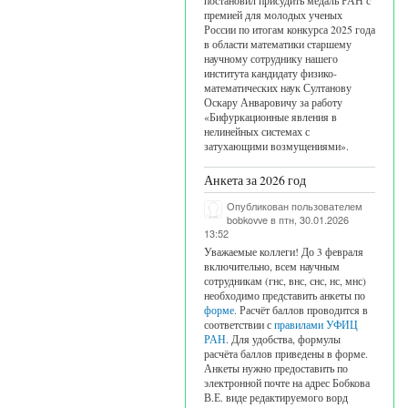
постановил присудить медаль РАН с
премией для молодых ученых
России по итогам конкурса 2025 года
в области математики старшему
научному сотруднику нашего
института кандидату физико-
математических наук Султанову
Оскару Анваровичу за работу
«Бифуркационные явления в
нелинейных системах с
затухающими возмущениями».
Анкета за 2026 год
Опубликован пользователем
bobkovve
в птн, 30.01.2026
13:52
Уважаемые коллеги! До 3 февраля
включительно, всем научным
сотрудникам (гнс, внс, снс, нс, мнс)
необходимо представить анкеты по
форме
. Расчёт баллов проводится в
соответствии с
правилами УФИЦ
РАН
. Для удобства, формулы
расчёта баллов приведены в форме.
Анкеты нужно предоставить по
электронной почте на адрес Бобкова
В.Е. виде редактируемого ворд