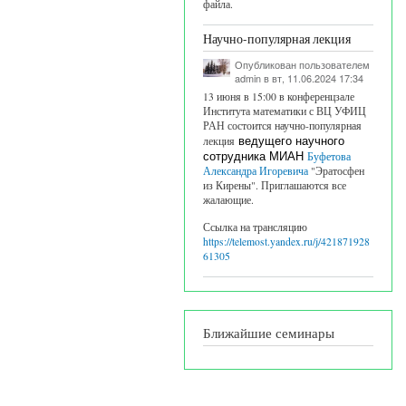
файла.
Научно-популярная лекция
Опубликован пользователем
admin
в вт, 11.06.2024 17:34
13 июня в 15:00 в конференцзале
Института математики с ВЦ УФИЦ
РАН состоится научно-популярная
лекция
ведущего научного
сотрудника МИАН
Буфетова
Александра Игоревича
"Эратосфен
из Кирены". Приглашаются все
жалающие.
Ссылка на трансляцию
https://telemost.yandex.ru/j/421871928
61305
Ближайшие семинары