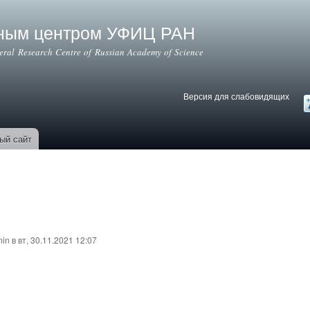
Перейти к
основному
ьным центром УФИЦ РАН
содержанию
deral Research Centre of Russian Academy of Science
Версия для слабовидящих
Версия для слабовидящих
В
ый сайт
min
в вт, 30.11.2021 12:07