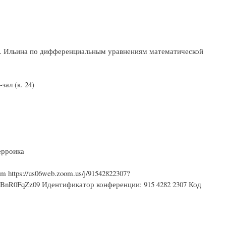
. Ильина по дифференциальным уравнениям математической
ал (к. 24)
ерроика
https://us06web.zoom.us/j/91542822307?
0FqZz09 Идентификатор конференции: 915 4282 2307 Код