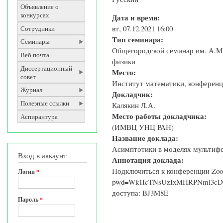
Объявление о
конкурсах
Дата и время:
вт, 07.12.2021 16:00
Сотрудники
Тип семинара:
Семинары
Общегородской семинар им. А.М
Веб почта
физики
Диссертационный
Место:
совет
Институт математики, конференц-з
Журнал
Докладчик:
Полезные ссылки
Калякин Л.А.
Место работы докладчика:
Аспирантура
(ИМВЦ УНЦ РАН)
Название доклада:
Асимптотики в моделях мультиф
Вход в аккаунт
Аннотация доклада:
Подключиться к конференции Zoom 
Логин
*
pwd=Wk1IcTNsUzIxMHRPNml3cDBnR
доступа: BJ3M8E
Пароль
*