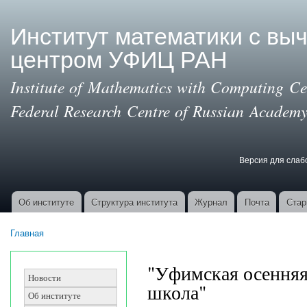
Пер
ос
Институт математики с вы
со
центром УФИЦ РАН
Institute of Mathematics with Computing Cen
Federal Research Centre of Russian Academy
Версия для сла
Версия для с
Об институте
Структура института
Журнал
Почта
Стар
Основные ссылки
Главная
Вы здесь
"Уфимская осенняя
Новости
школа"
Об институте