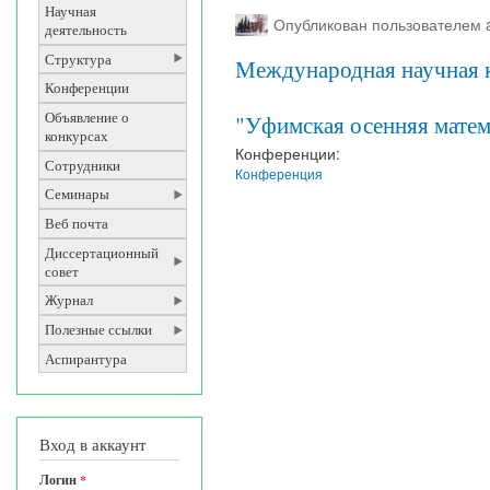
Научная
Опубликован пользователем
деятельность
Структура
Международная научная 
Конференции
"Уфимская осенняя матем
Объявление о
конкурсах
Конференции:
Сотрудники
Конференция
Семинары
Веб почта
Диссертационный
совет
Журнал
Полезные ссылки
Аспирантура
Вход в аккаунт
Логин
*