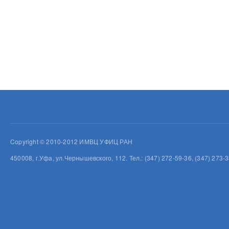
Copyright © 2010-2012 ИМВЦ УФИЦ РАН
450008, г.Уфа, ул.Чернышевского, 112. Тел.: (347) 272-59-36, (347) 273-3