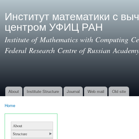
Ski
mai
Институт математики с вы
con
центром УФИЦ РАН
Institute of Mathematics with Computing Cen
Federal Research Centre of Russian Academy
About
Institute Structure
Journal
Web mail
Old site
Main menu
Home
You are here
About
Structure