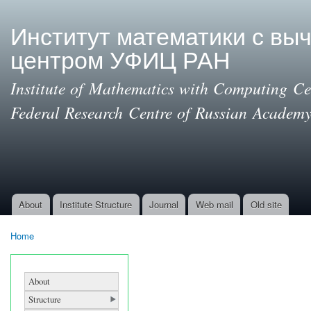
Ski
mai
Институт математики с вы
con
центром УФИЦ РАН
Institute of Mathematics with Computing Cen
Federal Research Centre of Russian Academy
About
Institute Structure
Journal
Web mail
Old site
Main menu
Home
You are here
About
Structure