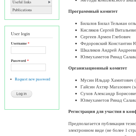
Useful links
Publications
Программный комитет
Билалов Билал Тельман ог
Кисляков Сергей Витальеви
User login
Сергеев Армен Глебович
Федоровский Константин 
Username
*
Шкаликов Андрей Андрее
Юлмухаметов Ринад Салав
Password
*
Организационный комитет
Request new password
Мусин Ильдар Хамитович (
Гайсин Ахтяр Магазович (з
Сухов Александр Борисови
Юлмухаметов Ринад Салав
Регистрация для участия в кон
Предполагается публикация тезис
электронном виде (не более 1 стр