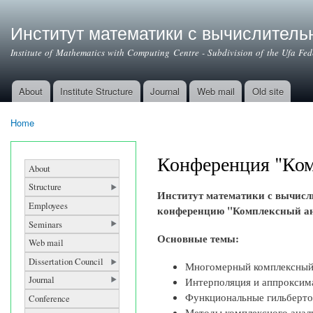
Институт математики с вычислител
Institute of Mathematics with Computing Centre - Subdivision of the Ufa Fe
About
Institute Structure
Journal
Web mail
Old site
Main menu
Home
You are here
Конференция "Ком
About
Structure
Институт математики с вычи
Employees
конференцию "Комплексный анал
Seminars
Основные темы:
Web mail
Dissertation Council
Многомерный комплексный 
Journal
Интерполяция и аппроксима
Функциональные гильберто
Conference
Методы комплексного анали