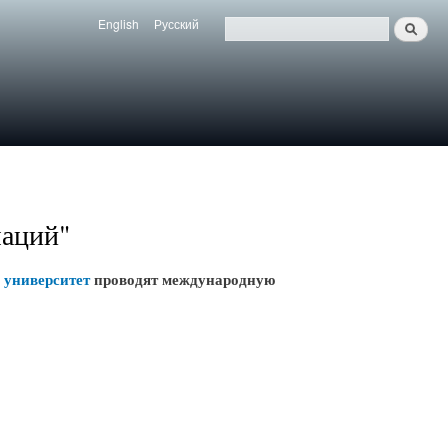
English
Русский
Search
Язык
Поиск
маций"
 университет
проводят международную