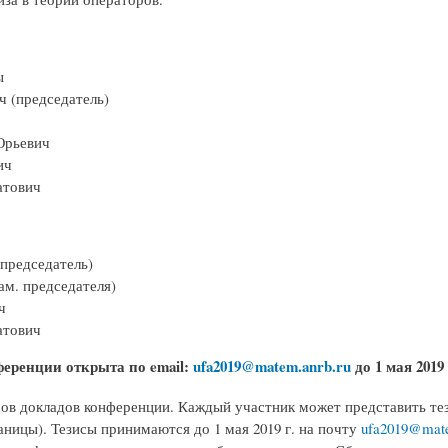
лы
ч (председатель)
Юрьевич
вич
атович
председатель)
ам. председателя)
ч
атович
ференции открыта по email:
ufa2019@matem.anrb.ru
до 1 мая 2019 
ов докладов конференции. Каждый участник может представить тез
аницы). Тезисы принимаются до 1 мая 2019 г. на почту
ufa2019@mate