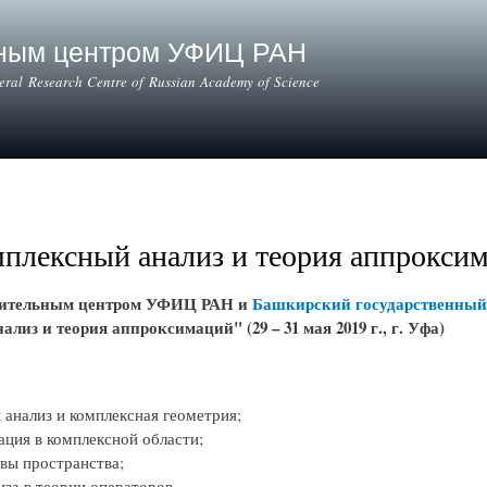
Skip to
main
ьным центром УФИЦ РАН
content
deral Research Centre of Russian Academy of Science
плексный анализ и теория аппрокси
слительным центром УФИЦ РАН и
Башкирский государственный
из и теория аппроксимаций" (29 – 31 мая 2019 г., г. Уфа)
анализ и комплексная геометрия;
ция в комплексной области;
вы пространства;
за в теории операторов.