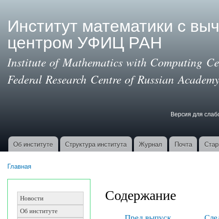
Пер
ос
Институт математики с вы
со
центром УФИЦ РАН
Institute of Mathematics with Computing Cen
Federal Research Centre of Russian Academy
Версия для сла
Версия для с
Об институте
Структура института
Журнал
Почта
Стар
Основные ссылки
Главная
Вы здесь
Содержание
Новости
Об институте
Пред выпуск
Сле