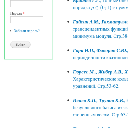
Брайчев Г.Г.,
Точные оце
порядка
с нулям
∈
(
0
;
1
)
ρ
∈
(
0
;
1
)
ρ
Пароль
*
Гайсин А.М., Рахматулли
трансцендентных функци
Забыли пароль?
минимума модуля. Стр.38
Гиря Н.П., Фаворов С.Ю.
периодичности квазиполи
Гюрсес М.., Жибер А.В., 
Характеристические кол
уравнений. Стр.53-62.
Исаев К.П., Трунов К.В.,
безусловного базиса из э
степенным весом. Стр.63-