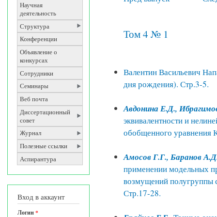
Научная
деятельность
Структура
Том 4 № 1
Конференции
Объявление о
конкурсах
Валентин Васильевич Нап
Сотрудники
дня рождения). Стр.3-5.
Семинары
Веб почта
Авдонина Е.Д., Ибрагимо
Диссертационный
эквивалентности и нелин
совет
обобщенного уравнения К
Журнал
Полезные ссылки
Амосов Г.Г., Баранов А.Д
Аспирантура
применении модельных пр
возмущений полугруппы с
Стр.17-28.
Вход в аккаунт
Логин
*