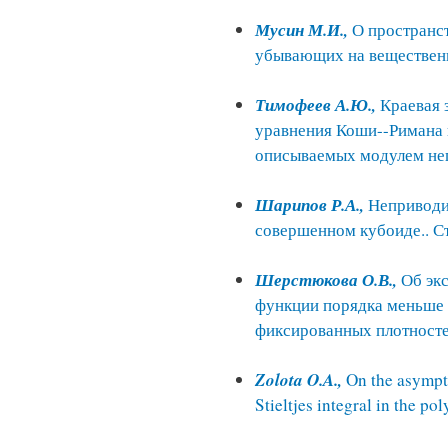
Мусин М.И.,
О пространс
убывающих на вещественн
Тимофеев А.Ю.,
Краевая 
уравнения Коши--Римана 
описываемых модулем неп
Шарипов Р.А.,
Неприводи
совершенном кубоиде.. Ст
Шерстюкова О.В.,
Об эк
функции порядка меньше 
фиксированных плотностей
Zolota O.A.,
On the asympt
Stieltjes integral in the po