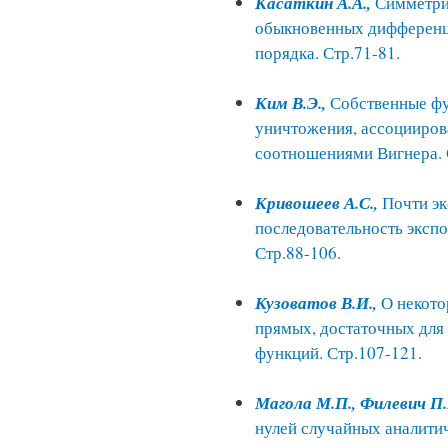
Касаткин А.А.,
Симметри
обыкновенных дифференц
порядка. Стр.71-81.
Ким В.Э.,
Собственные ф
уничтожения, ассоцииро
соотношениями Вигнера. 
Кривошеев А.С.,
Почти э
последовательность эксп
Стр.88-106.
Кузоватов В.И.,
О некото
прямых, достаточных дл
функций. Стр.107-121.
Магола М.П., Филевич П.
нулей случайных аналитич