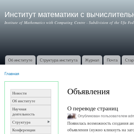
Институт математики с вычислител
Institute of Mathematics with Computing Centre - Subdivision of the Ufa Fe
Об институте
Структура института
Журнал
Почта
Стар
Основные ссылки
Главная
Вы здесь
Объявления
Новости
Об институте
О переводе страниц
Научная
деятельность
Опубликован пользователем
ad
Структура
Появилась возможность создания ан
объявления (нужно кликнуть на заг
Конференции