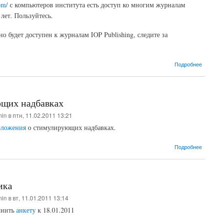
om/
с компьютеров института есть доступ ко многим журналам
 лет. Пользуйтесь.
 будет доступен к журналам IOP Publishing, следите за
о Else
Подробнее
щих надбавках
min
в птн, 11.02.2011 13:21
оложения
о стимулирующих надбавках.
о Пол
Подробнее
ика
min
в вт, 11.01.2011 13:14
лнить
анкету
к 18.01.2011