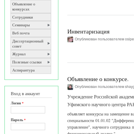
Объявление о
конкурсах
Сотрудники
Семинары
Инвентаризация
Веб почта
Опубликован пользователем
osip
Диссертационный
совет
Журнал
Полезные ссылки
Аспирантура
Объявление о конкурсе.
Опубликован пользователем
shay
Вход в аккаунт
Учреждение Российской академ
Логин
*
Уфимского научного центра РА
объявляет конкурсы на замещение в
Пароль
*
специальности 01.01.02 "Дифферен
управление", научного сотрудника 
функциональный анализ."