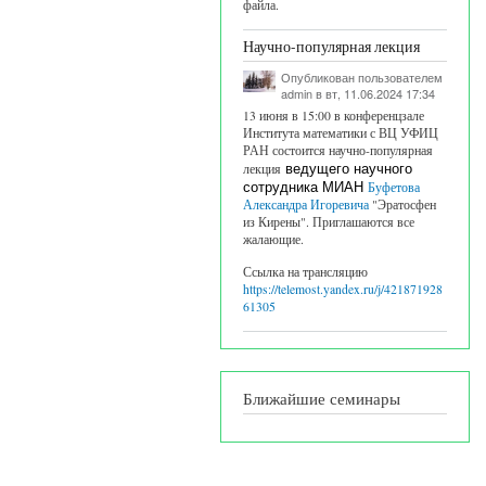
файла.
вление о конкурсе.
Научно-популярная лекция
Опубликован пользователем
admin
в вт, 11.06.2024 17:34
13 июня в 15:00 в конференцзале
Института математики с ВЦ УФИЦ
РАН состоится научно-популярная
лекция
ведущего научного
сотрудника МИАН
Буфетова
Александра Игоревича
"Эратосфен
из Кирены". Приглашаются все
жалающие.
Ссылка на трансляцию
https://telemost.yandex.ru/j/421871928
61305
уп к IOPscience extra
Ближайшие семинары