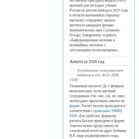
постановил присудить медаль РАН с
премией для молодых ученых
реводе страниц
России по итогам конкурса 2025 года
в области математики старшему
научному сотруднику нашего
института кандидату физико-
математических наук Султанову
Оскару Анваровичу за работу
«Бифуркационные явления в
нелинейных системах с
затухающими возмущениями».
ентаризация
Анкета за 2026 год
Опубликован пользователем
bobkovve
в птн, 30.01.2026
13:52
Уважаемые коллеги! До 3 февраля
включительно, всем научным
сотрудникам (гнс, внс, снс, нс, мнс)
необходимо представить анкеты по
форме
. Расчёт баллов проводится в
соответствии с
правилами УФИЦ
РАН
. Для удобства, формулы
расчёта баллов приведены в форме.
Анкеты нужно предоставить по
электронной почте на адрес Бобкова
В.Е. виде редактируемого ворд