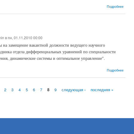
о Анке
Подробнее
min
в пн, 01.11.2010 00:00
 на замещение вакантной должности ведущего научного
рудника отдела дифференциальных уравнений по специальности
ния, динамические системы и оптимальное управление".
о Объя
Подробнее
2
3
4
5
6
7
8
9
следующая ›
последняя »