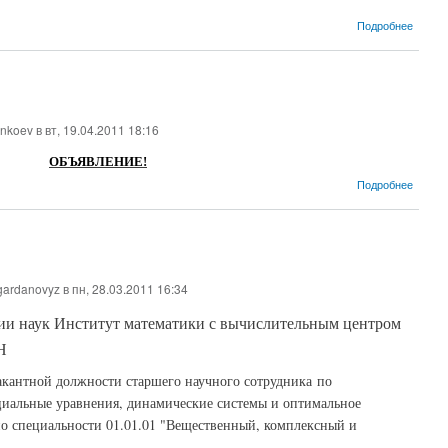
о О пе
Подробнее
enkoev
в вт, 19.04.2011 18:16
ОБЪЯВЛЕНИЕ!
о Инв
Подробнее
gardanovyz
в пн, 28.03.2011 16:34
ии наук Институт математики с вычислительным центром
Н
акантной должности старшего научного сотрудника по
циальные уравнения, динамические системы и оптимальное
по специальности 01.01.01 "Вещественный, комплексный и