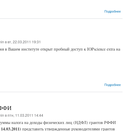
о Объя
Подробнее
min
в вт, 22.03.2011 19:31
я в Вашем институте открыт пробный доступ к IOPscience extra на
о Дост
Подробнее
РФФИ
min
в птн, 11.03.2011 14:44
суммы налога на доходы физических лиц (НДФЛ) грантов РФФИ
 14.03.2011)
представить утвержденные руководителями грантов