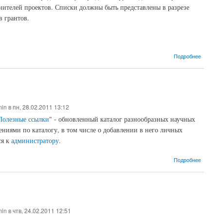
нителей проектов. Списки должны быть представлены в разрезе
в грантов.
о Рук
Подробнее
min
в пн, 28.02.2011 13:12
Полезные ссылки
" - обновленный каталог разнообразных научных
ениями по каталогу, в том числе о добавлении в него личных
ся к
администратору
.
о Пол
Подробнее
min
в чтв, 24.02.2011 12:51