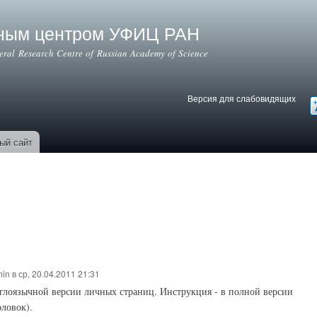
Перейти к
основному
ьным центром УФИЦ РАН
содержанию
deral Research Centre of Russian Academy of Science
Версия для слабовидящих
Версия для слабовидящих
В
ый сайт
min
в ср, 20.04.2011 21:31
глоязычной версии личных страниц. Инструкция - в полной версии
оловок).