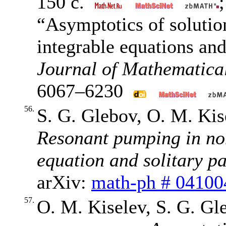
150 с.
“Asymptotics of solutio
integrable equations and
Journal of Mathematica
6067–6230
56.
S. G. Glebov, O. M. Kis
Resonant pumping in no
equation and solitary p
arXiv:
math-ph # 04100
57.
O. M. Kiselev, S. G. Gl