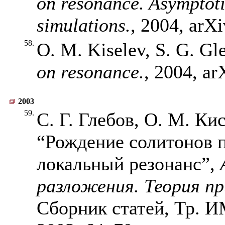
on resonance. Asymptot
simulations.
, 2004, arX
58.
O. M. Kiselev, S. G. Gl
on resonance.
, 2004, ar
2003
59.
С. Г. Глебов, О. М. Кис
“Рождение солитонов 
локальный резонанс”,
разложения. Теория п
Сборник статей, Тр.