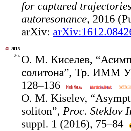
for captured trajectorie
autoresonance
, 2016 (P
arXiv:
arXiv:1612.0842
2015
26.
О. М. Киселев, “Асимп
солитона”, Тр. ИММ 
128–136
O. M. Kiselev, “Asympto
soliton”,
Proc. Steklov I
suppl. 1 (2016),
75–84