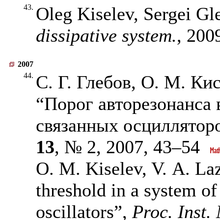
43.
Oleg Kiselev, Sergei Gl
dissipative system.
, 200
2007
44.
С. Г. Глебов, О. М. Кис
“Порог авторезонанса 
связанных осциллятор
13
, № 2, 2007,
43–54
O. M. Kiselev, V. A. La
threshold in a system o
oscillators”,
Proc. Inst.