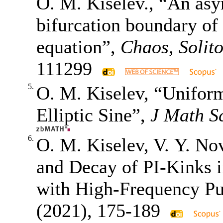
O. M. Kiselev., “An asym
bifurcation boundary of
equation”,
Chaos, Solit
111299
5.
O. M. Kiselev, “Unifor
Elliptic Sine”,
J Math S
6.
O. M. Kiselev, V. Y. N
and Decay of PI-Kinks 
with High-Frequency P
(2021),
175-189