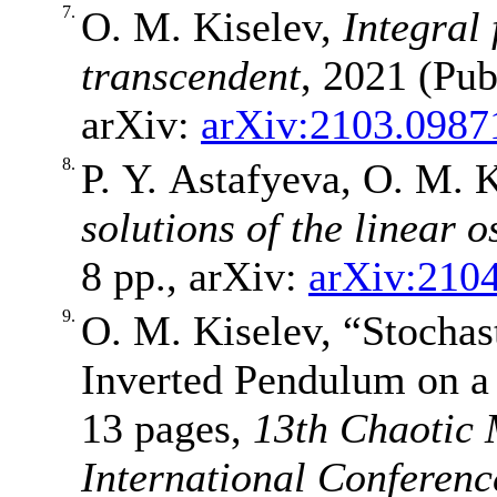
7.
O. M. Kiselev,
Integral 
transcendent
, 2021 (Pub
arXiv:
arXiv:2103.0987
8.
P. Y. Astafyeva, O. M. 
solutions of the linear o
8 pp., arXiv:
arXiv:210
9.
O. M. Kiselev, “Stochast
Inverted Pendulum on a 
13 pages,
13th Chaotic 
International Conferenc