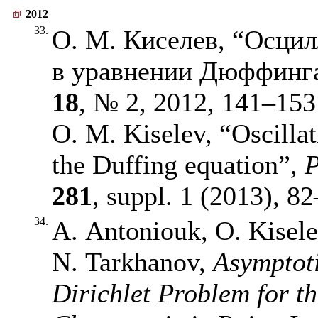
2012
33.
О. М. Киселев, “Осци
в уравнении Дюффинг
18
, № 2, 2012,
141–153
O. M. Kiselev, “Oscillat
the Duffing equation”,
P
281
, suppl. 1 (2013),
82
34.
A. Antoniouk, O. Kisele
N. Tarkhanov,
Asymptoti
Dirichlet Problem for t