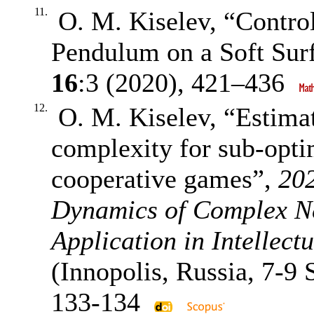
11.
O. M. Kiselev, “Contro
Pendulum on a Soft Sur
16
:3 (2020),
421–436
12.
O. M. Kiselev, “Estima
complexity for sub-opti
cooperative games”,
202
Dynamics of Complex Ne
Application in Intellec
(Innopolis, Russia, 7-9 
133-134