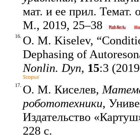
мат. и ее прил. Темат. 
М., 2019,
25–38
16.
O. M. Kiselev, “Conditi
Dephasing of Autoreso
Nonlin. Dyn
,
15
:3 (2019
17.
О. М. Киселев,
Матема
робототехники
, Унив
Издательство «Картуш»,
228 с.