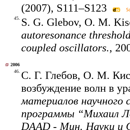
(2007),
S111–S123
45.
S. G. Glebov, O. M. Kis
autoresonance threshold
coupled oscillators.
, 20
2006
46.
С. Г. Глебов, О. М. Ки
возбуждение волн в у
материалов научного 
программы “Михаил Ло
DAAD - Мин. Науки и 