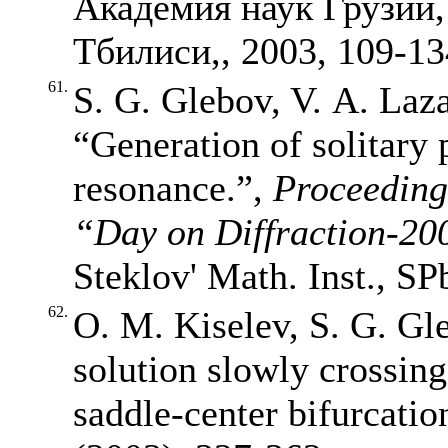
Академия наук Грузии,
Тбилиси,, 2003,
109-13
61.
S. G. Glebov, V. A. Laza
“Generation of solitary
resonance.”,
Proceeding
“Day on Diffraction-20
Steklov' Math. Inst., SP
62.
O. M. Kiselev, S. G. Gl
solution slowly crossing
saddle-center bifurcatio