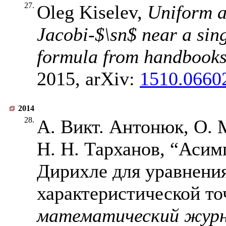
27.
Oleg Kiselev,
Uniform a
Jacobi-
$\sn$
near a sing
formula from handbooks f
2015, arXiv:
1510.0660
2014
28.
А. Викт. Антонюк, О. 
Н. Н. Тарханов, “Асим
Дирихле для уравнени
характеристической то
математический жур