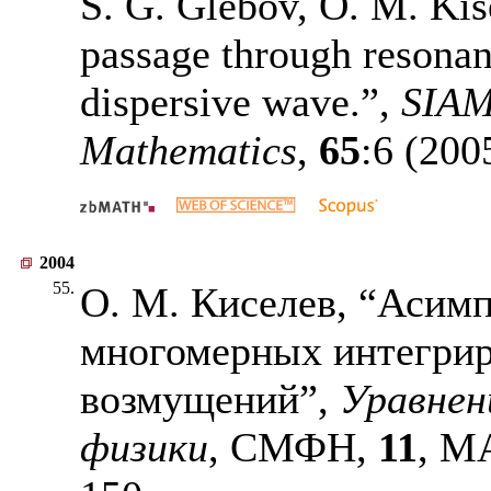
S. G. Glebov, O. M. Kis
passage through resonan
dispersive wave.”,
SIAM
Mathematics
,
65
:6 (200
2004
55.
О. М. Киселев, “Асим
многомерных интегрир
возмущений”,
Уравнен
физики
, СМФН,
11
, М