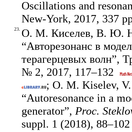
Oscillations and resonan
New-York, 2017, 337 p
23.
О. М. Киселев, В. Ю.
“Авторезонанс в модел
терагерцевых волн”,
№ 2, 2017,
117–132
; O. M. Kiselev, V
“Autoresonance in a mod
generator”,
Proc. Steklo
suppl. 1 (2018),
88–102