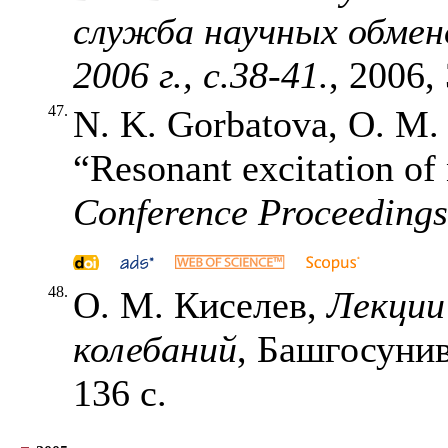
служба научных обмено
2006 г., с.38-41.
, 2006,
47.
N. K. Gorbatova, O. M. 
“Resonant excitation of
Conference Proceedings
48.
О. М. Киселев,
Лекции
колебаний
, Башгосунив
136 с.