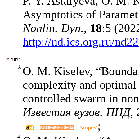
P. Y. Astafyeva, O. M. 
Asymptotics of Paramet
Nonlin. Dyn.
,
18
:5 (202
http://nd.ics.org.ru/nd2
2021
3.
O. M. Kiselev, “Boundar
complexity and optimal c
controlled swarm in no
Известия вузов. ПНД
,
;
4.