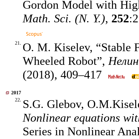
Gordon Model with Hig
Math. Sci. (N. Y.)
,
252
:
21.
O. M. Kiselev, “Stable 
Wheeled Robot”,
Нелин
(2018),
409–417
2017
22.
S.G. Glebov, O.M.Kisel
Nonlinear equations wit
Series in Nonlinear Ana