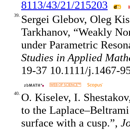
8113/43/21/215203
39.
Sergei Glebov, Oleg Kis
Tarkhanov, “Weakly Non
under Parametric Resona
Studies in Applied Math
19-37
10.1111/j.1467-9
40.
O. Kiselev, I. Shestakov
to the Laplace–Beltrami
surface with a cusp.”,
J