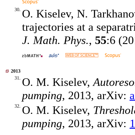
30.
O. Kiselev, N. Tarkhanov
trajectories at a separat
J. Math. Phys.
,
55
:6 (2
2013
31.
O. M. Kiselev,
Autoreso
pumping
, 2013, arXiv:
a
32.
O. M. Kiselev,
Threshol
pumping
, 2013, arXiv:
1