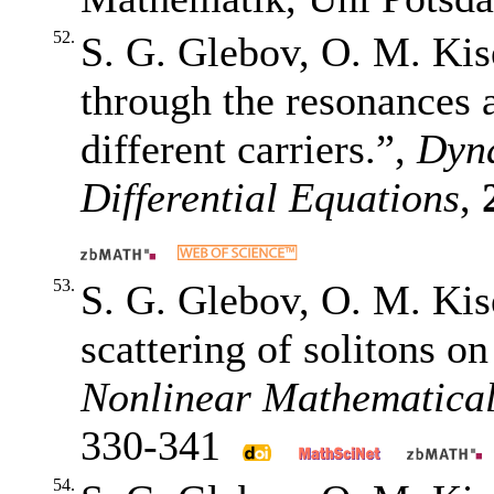
52.
S. G. Glebov, O. M. Kis
through the resonances 
different carriers.”,
Dyna
Differential Equations
,
53.
S. G. Glebov, O. M. Kis
scattering of solitons o
Nonlinear Mathematical
330-341
54.