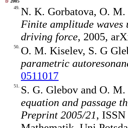
2005
49.
N. K. Gorbatova, O. M. 
Finite amplitude waves 
driving force
, 2005, arX
50.
O. M. Kiselev, S. G Gl
parametric autoresonan
0511017
51.
S. G. Glebov and O. M.
equation and passage t
Preprint 2005/21
, ISSN 
Mathematik, Uni Potsda