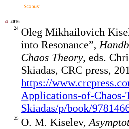
2016
24.
Oleg Mikhailovich Kisel
into Resonance”,
Handbo
Chaos Theory
, eds. Chr
Skiadas, CRC press, 20
https://www.crcpress.c
Applications-of-Chaos-
Skiadas/p/book/978146
25.
O. M. Kiselev,
Asymptot