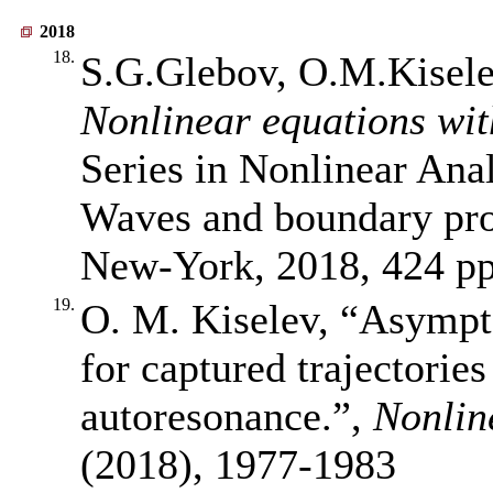
2018
18.
S.G.Glebov, O.M.Kisele
Nonlinear equations wit
Series in Nonlinear Ana
Waves and boundary pro
New-York, 2018, 424 p
19.
O. M. Kiselev, “Asympt
for captured trajectories
autoresonance.”,
Nonlin
(2018),
1977-1983