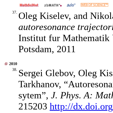
37.
Oleg Kiselev, and Niko
autoresonance trajector
Institut fur Mathematik
Potsdam, 2011
2010
38.
Sergei Glebov, Oleg Kis
Tarkhanov, “Autoresonan
sytem”,
J. Phys. A: Mat
215203
http://dx.doi.or