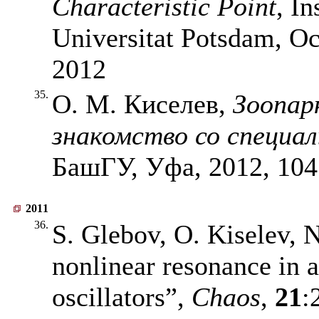
Characteristic Point
, I
Universitat Potsdam, Oc
2012
35.
О. М. Киселев,
Зоопар
знакомство со специа
БашГУ, Уфа, 2012, 104
2011
36.
S. Glebov, O. Kiselev, 
nonlinear resonance in 
oscillators”,
Chaos
,
21
: