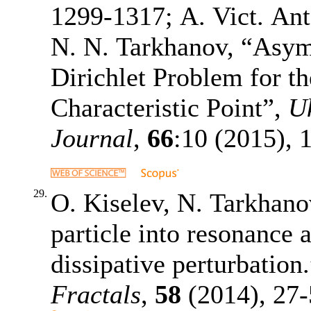
1299-1317
; A. Vict. An
N. N. Tarkhanov, “Asymp
Dirichlet Problem for th
Characteristic Point”,
U
Journal
,
66
:10 (2015),
29.
O. Kiselev, N. Tarkhano
particle into resonance a
dissipative perturbation
Fractals
,
58
(2014),
27-