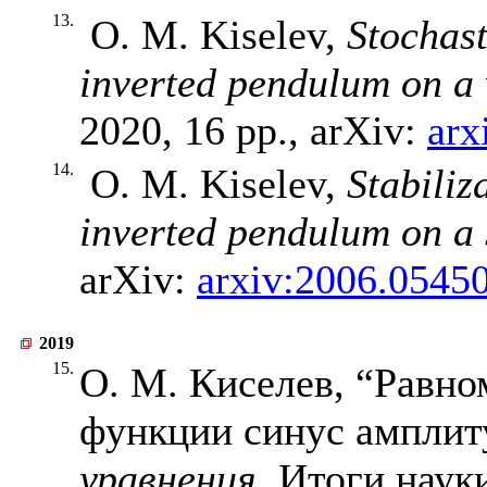
13.
O. M. Kiselev,
Stochast
inverted pendulum on a 
2020, 16 pp., arXiv:
arx
14.
O. M. Kiselev,
Stabiliz
inverted pendulum on a 
arXiv:
arxiv:2006.0545
2019
15.
О. М. Киселев, “Равно
функции синус ампли
уравнения
, Итоги наук