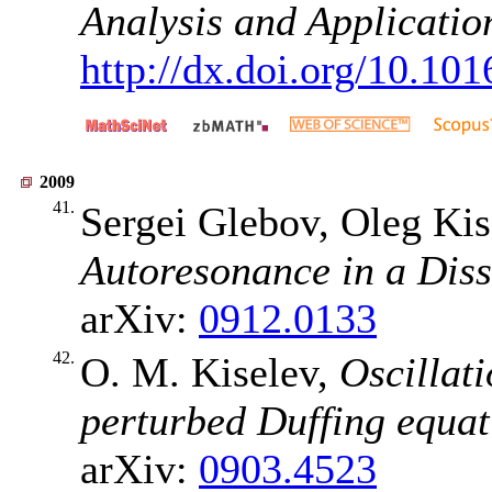
Analysis and Applicatio
http://dx.doi.org/10.10
2009
41.
Sergei Glebov, Oleg Kis
Autoresonance in a Diss
arXiv:
0912.0133
42.
O. M. Kiselev,
Oscillati
perturbed Duffing equat
arXiv:
0903.4523