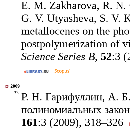
E. M. Zakharova, R. N. 
G. V. Utyasheva, S. V. K
metallocenes on the ph
postpolymerization of 
Science Series B
,
52
:3 
2009
33.
Р. Н. Гарифуллин, А. Б
полиномиальных закон
161
:3 (2009),
318–326