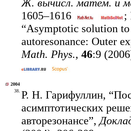
Ж. вычисл. матем. и м
1605–1616
;
“Asymptotic solution to
autoresonance: Outer e
Math. Phys.
,
46
:9 (2006
2004
38.
Р. Н. Гарифуллин, “По
асимптотических решен
авторезонансе”,
Докла