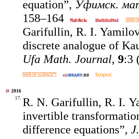
equation”,
Уфимск. ма
158–164
Garifullin, R. I. Yamilov
discrete analogue of K
Ufa Math. Journal
,
9
:3 
2016
17.
R. N. Garifullin, R. I. 
invertible transformation
difference equations”,
J