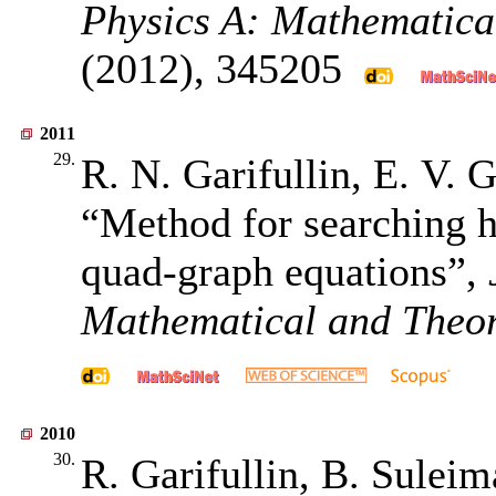
Physics A: Mathematica
(2012),
345205
2011
29.
R. N. Garifullin, E. V. 
“Method for searching h
quad-graph equations”,
Mathematical and Theor
2010
30.
R. Garifullin, B. Sulei