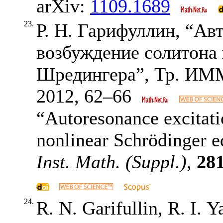
arXiv:
1109.1689
23.
Р. Н. Гарифуллин, “Ав
возбуждение солитона
Шредингера”, Тр. И
2012,
62–66
“Autoresonance excitatio
nonlinear Schrödinger 
Inst. Math. (Suppl.)
,
28
24.
R. N. Garifullin, R. I. 