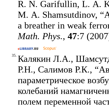
R. N. Garifullin, L. A. 
M. A. Shamsutdinov, “A
a breather in weak ferr
Math. Phys.
,
47
:7 (2007
35.
Калякин Л.А., Шамсут
Р.Н., Салимов Р.К., “А
параметрическое возб
колебаний намагничен
полем переменной час