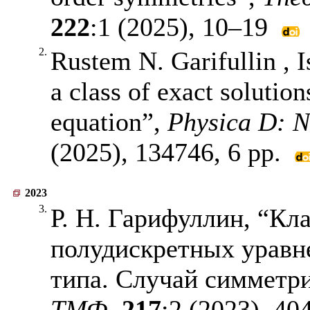
222
:1 (2025),
10–19
2.
Rustem N. Garifullin , 
a class of exact solution
equation”,
Physica D: 
(2025), 134746, 6 pp.
2023
3.
Р. Н. Гарифуллин, “Кл
полудискретных уравн
типа. Случай симметри
ТМФ
,
217
:2 (2023),
40