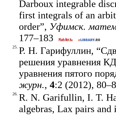
Darboux integrable disc
first integrals of an arb
order”,
Уфимск. матем
177–183
25.
Р. Н. Гарифуллин, “Сд
решения уравнения К
уравнения пятого поря
журн.
,
4
:2 (2012),
80–
26.
R. N. Garifullin, I. T. H
algebras, Lax pairs and 