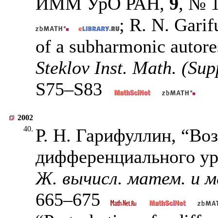
ИММ УрО РАН,
9
, № 
; R. N. Garif
of a subharmonic autor
Steklov Inst. Math. (Sup
S75–S83
2002
40.
Р. Н. Гарифуллин, “В
дифференциального ур
Ж. вычисл. матем. и м
665–675