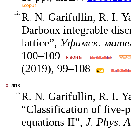
12.
R. N. Garifullin, R. I. 
Darboux integrable disc
lattice”,
Уфимск. мате
100–109
(2019),
99–108
2018
13.
R. N. Garifullin, R. I. 
“Classification of five-p
equations II”,
J. Phys. 