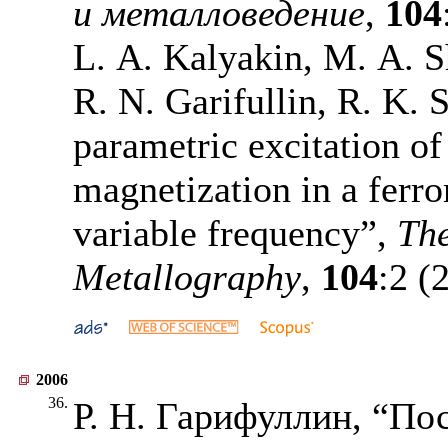
и металловедение
,
104
L. A. Kalyakin, M. A. 
R. N. Garifullin, R. K.
parametric excitation of 
magnetization in a ferr
variable frequency”,
The
Metallography
,
104
:2 (
2006
36.
Р. Н. Гарифуллин, “По