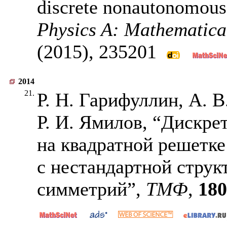
discrete nonautonomous
Physics A: Mathematica
(2015),
235201
2014
21.
Р. Н. Гарифуллин, А. 
Р. И. Ямилов, “Дискре
на квадратной решетке
с нестандартной стру
симметрий”,
ТМФ
,
180