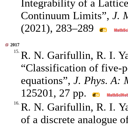
Integrability of a Latti
Continuum Limits”,
J. 
(2021),
283–289
2017
15.
R. N. Garifullin, R. I. 
“Classification of five-p
equations”,
J. Phys. A: 
125201, 27 pp.
16.
R. N. Garifullin, R. I. 
of a discrete analogue