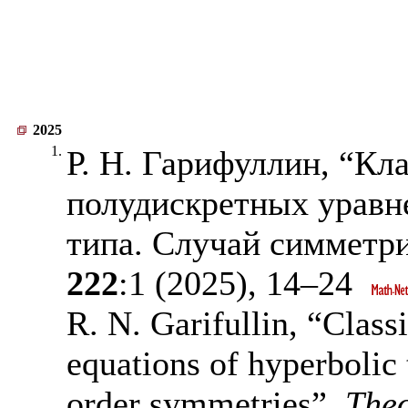
2025
1.
Р. Н. Гарифуллин, “Кл
полудискретных уравн
типа. Случай симметри
222
:1 (2025),
14–24
R. N. Garifullin, “Class
equations of hyperbolic 
order symmetries”,
Theo