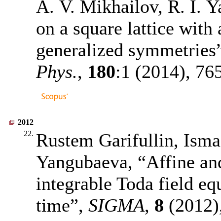
A. V. Mikhailov, R. I. Y
on a square lattice with
generalized symmetries
Phys.
,
180
:1 (2014),
76
2012
22.
Rustem Garifullin, Isma
Yangubaeva, “Affine and
integrable Toda field eq
time”,
SIGMA
,
8
(2012),