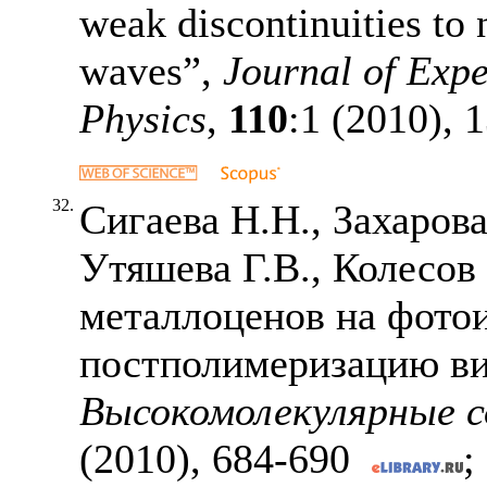
weak discontinuities to 
waves”,
Journal of Expe
Physics
,
110
:1 (2010),
1
32.
Сигаева Н.Н., Захарова
Утяшева Г.В., Колесов
металлоценов на фот
постполимеризацию в
Высокомолекулярные с
(2010),
684-690
;