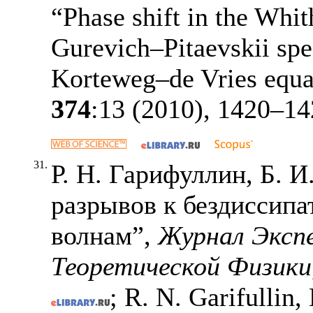
“Phase shift in the Whi
Gurevich–Pitaevskii spec
Korteweg–de Vries equa
374
:13 (2010),
1420–14
31.
Р. Н. Гарифуллин, Б. 
разрывов к бездиссип
волнам”,
Журнал Эксп
Теоретической Физики
; R. N. Garifullin