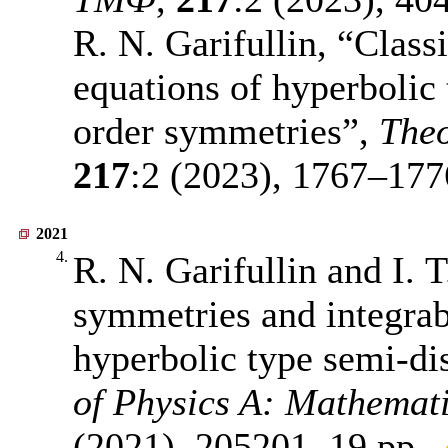
R. N. Garifullin, “Class
equations of hyperbolic 
order symmetries”,
Theo
217
:2 (2023),
1767–177
2021
4.
R. N. Garifullin and I. 
symmetries and integrabi
hyperbolic type semi-di
of Physics A: Mathemati
(2021), 205201, 19 pp.