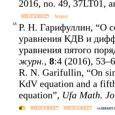
2016, no. 49,
37LT01
, 
18.
Р. Н. Гарифуллин, “О 
уравнения КДВ и диф
уравнения пятого поря
журн.
,
8
:4 (2016),
53–
R. N. Garifullin, “On si
KdV equation and a fifth
equation”,
Ufa Math. Jo