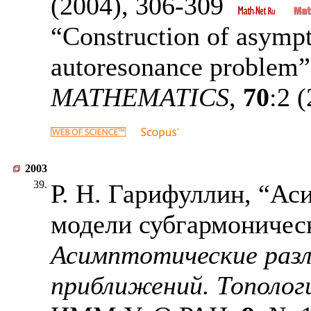
(2004),
306-309
“Construction of asympto
autoresonance problem
MATHEMATICS
,
70
:2 
2003
39.
Р. Н. Гарифуллин, “Ас
модели субгармоническ
Асимптотические разл
приближений. Тополог