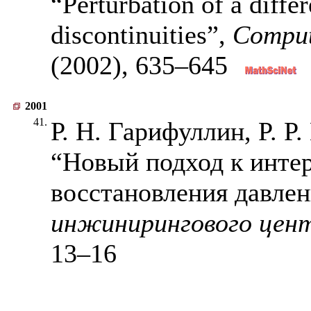
“Perturbation of a diffe
discontinuities”,
Comput
(2002),
635–645
2001
41.
Р. Н. Гарифуллин, P. P
“Новый подход к инте
восстановления давле
инжинирингового цен
13–16