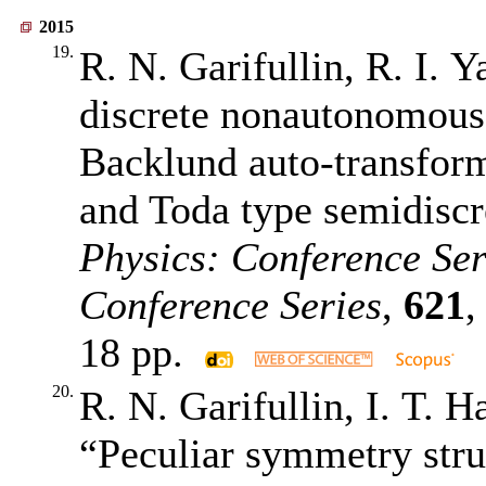
2015
19.
R. N. Garifullin, R. I. 
discrete nonautonomous
Backlund auto-transform
and Toda type semidiscr
Physics: Conference Ser
Conference Series
,
621
,
18 pp.
20.
R. N. Garifullin, I. T. H
“Peculiar symmetry str