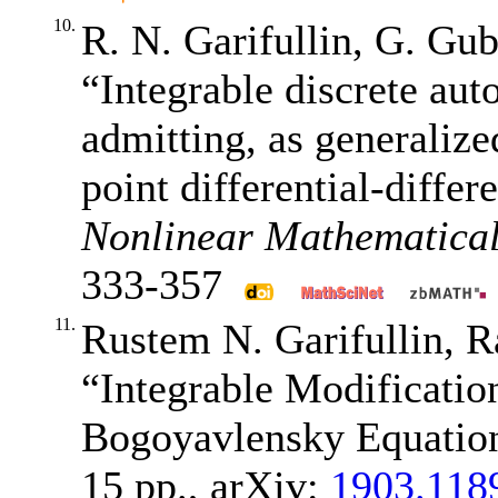
10.
R. N. Garifullin, G. Gub
“Integrable discrete au
admitting, as generaliz
point differential-diffe
Nonlinear Mathematical
333-357
11.
Rustem N. Garifullin, R
“Integrable Modification
Bogoyavlensky Equatio
15 pp., arXiv:
1903.118