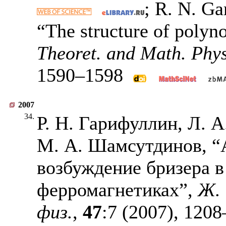
; R. N. Ga
“The structure of polyn
Theoret. and Math. Phys
1590–1598
2007
34.
Р. Н. Гарифуллин, Л. А
М. А. Шамсутдинов, “
возбуждение бризера в
ферромагнетиках”,
Ж. 
физ.
,
47
:7 (2007),
1208