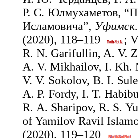
Р. С. Юлмухаметов, “
Исламовича”,
Уфимск.
(2020),
118–119
; V
R. N. Garifullin, A. V. Z
A. V. Mikhailov, I. Kh. 
V. V. Sokolov, B. I. Sul
A. P. Fordy, I. T. Habibu
R. A. Sharipov, R. S. 
of Yamilov Ravil Islam
(2020),
119–120