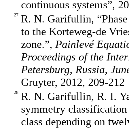
continuous systems”, 2
27.
R. N. Garifullin, “Phase 
to the Korteweg-de Vrie
zone.”,
Painlevé Equati
Proceedings of the Inte
Petersburg, Russia, Jun
Gruyter, 2012,
209-212
28.
R. N. Garifullin, R. I. 
symmetry classification 
class depending on twe