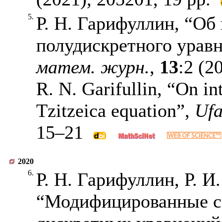
5.
Р. Н. Гарифуллин, “Об
полудискретного урав
матем. журн.
,
13
:2 (2
R. N. Garifullin, “On in
Tzitzeica equation”,
Ufa
15–21
2020
6.
Р. Н. Гарифуллин, Р. И
“Модифицированные с