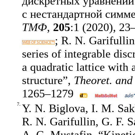
дискретных уравнений
с нестандартной симме
ТМФ
,
205
:1 (2020),
23
; R. N. Garifulli
series of integrable disc
a quadratic lattice wit
structure”,
Theoret. and
1265–1279
7.
Y. N. Biglova, I. M. Sa
R. N. Garifullin, G. F. 
A. G. Mustafin, “Kinetic