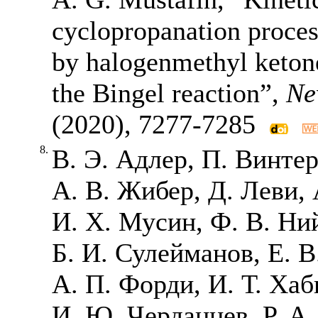
cyclopropanation proces
by halogenmethyl ketone
the Bingel reaction”,
Ne
(2020),
7277-7285
8.
В. Э. Адлер, П. Винтер
А. В. Жибер, Д. Леви,
И. Х. Мусин, Ф. В. Ни
Б. И. Сулейманов, Е. В
А. П. Форди, И. Т. Ха
И. Ю. Черданцев, Р. А