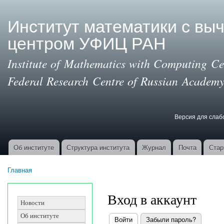
Пер
ос
Институт математики с вы
со
центром УФИЦ РАН
Institute of Mathematics with Computing Cen
Federal Research Centre of Russian Academy
Версия для сла
Версия для с
Об институте
Структура института
Журнал
Почта
Стар
Основные ссылки
Главная
Вы здесь
Вход в аккаунт
Новости
Об институте
Войти
(активная вкладка)
Забыли пароль?