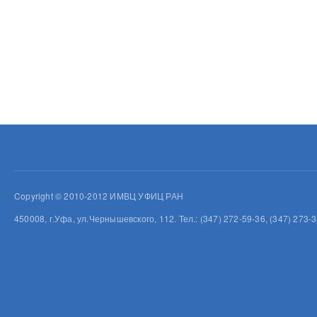
Copyright © 2010-2012 ИМВЦ УФИЦ РАН
450008, г.Уфа, ул.Чернышевского, 112. Тел.: (347) 272-59-36, (347) 273-3