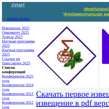
УУНиТ
Международ
"Фундаментальная ма
english version
Извещение 2025
Оркомитет 2025
Тезисы 2025
Научная программа
2025
Краткая программа
2025
Cсылки на
трансляции 2025
Список
конференций
Конференция 2025
года
Конференция 2024
года
Скачать первое изве
Конференция 2023
года
извещение в pdf верс
Конференция 2022
года